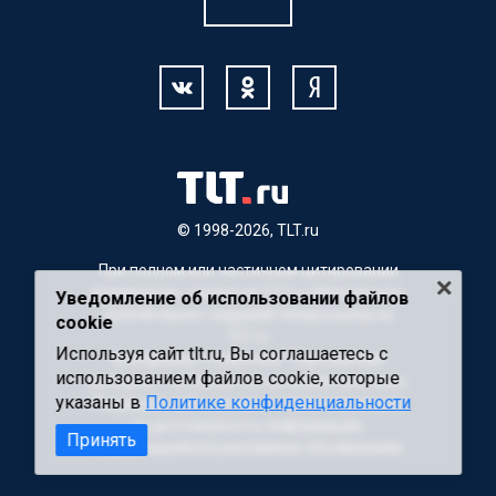
© 1998-2026, TLT.ru
При полном или частичном цитировании
материалов, ссылка на TLT.ru обязательна.
Уведомление об использовании файлов
Для Интернет-изданий гиперссылка на
cookie
TLT.ru
Используя сайт tlt.ru, Вы соглашаетесь с
Материалы с пометкой "Партнерский
использованием файлов cookie, которые
материал" публикуются на правах рекламы.
указаны в
Политике конфиденциальности
Редакция сайта не несет ответственности
за достоверность информации,
Принять
содержащейся в рекламных объявлениях