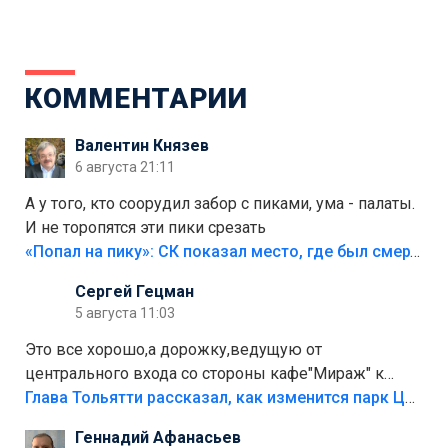
КОММЕНТАРИИ
Валентин Князев
6 августа 21:11
А у того, кто соорудил забор с пиками, ума - палаты.
И не торопятся эти пики срезать
«Попал на пику»: СК показал место, где был смертельно травмирован ребенок в Тольятти
Сергей Гецман
5 августа 11:03
Это все хорошо,а дорожку,ведущую от
центрального входа со стороны кафе"Мираж" к
аттракционам слабо доделать?А то бордюры
Глава Тольятти рассказал, как изменится парк Центрального района
положили,а плитки не хватило,т.к.осенью и зимой
Геннадий Афанасьев
лежала в парке и испортилась.Да еще,видимо,часть