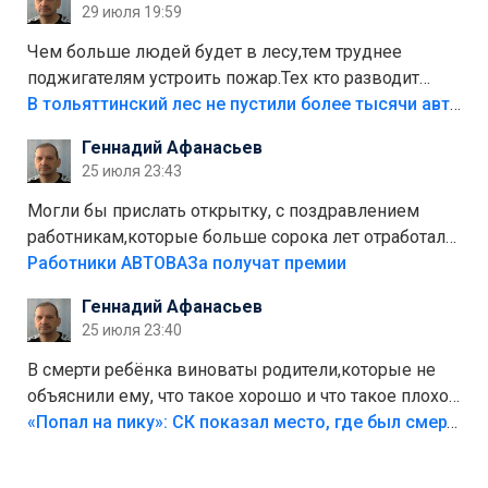
29 июля 19:59
украли.
Чем больше людей будет в лесу,тем труднее
поджигателям устроить пожар.Тех кто разводит
костры,тех надо безбожно штрафовать.Камер полно
В тольяттинский лес не пустили более тысячи автомобилей
стоит,почему водители всё равно едут в лес?
Геннадий Афанасьев
Штрафы мизерные.
25 июля 23:43
Могли бы прислать открытку, с поздравлением
работникам,которые больше сорока лет отработали
на предприятии.
Работники АВТОВАЗа получат премии
Геннадий Афанасьев
25 июля 23:40
В смерти ребёнка виноваты родители,которые не
объяснили ему, что такое хорошо и что такое плохо!
Лезть через такой забор,верх безумия,есть же
«Попал на пику»: СК показал место, где был смертельно травмирован ребенок в Тольятти
калитка,ворота! Жалко ребёнка,но он сам выбрал
свою судьбу.