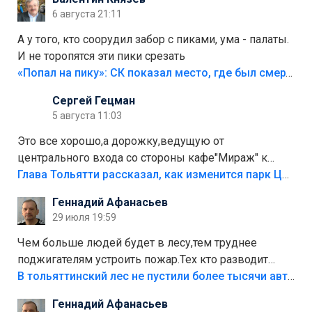
6 августа 21:11
А у того, кто соорудил забор с пиками, ума - палаты.
И не торопятся эти пики срезать
«Попал на пику»: СК показал место, где был смертельно травмирован ребенок в Тольятти
Сергей Гецман
5 августа 11:03
Это все хорошо,а дорожку,ведущую от
центрального входа со стороны кафе"Мираж" к
аттракционам слабо доделать?А то бордюры
Глава Тольятти рассказал, как изменится парк Центрального района
положили,а плитки не хватило,т.к.осенью и зимой
Геннадий Афанасьев
лежала в парке и испортилась.Да еще,видимо,часть
29 июля 19:59
украли.
Чем больше людей будет в лесу,тем труднее
поджигателям устроить пожар.Тех кто разводит
костры,тех надо безбожно штрафовать.Камер полно
В тольяттинский лес не пустили более тысячи автомобилей
стоит,почему водители всё равно едут в лес?
Геннадий Афанасьев
Штрафы мизерные.