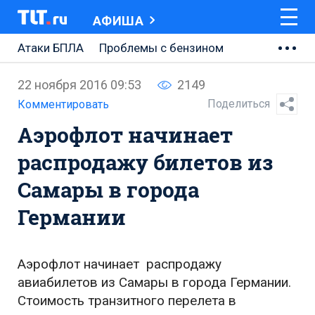
АФИША
Атаки БПЛА
Проблемы с бензином
АВТОВАЗ
22 ноября 2016 09:53
2149
Ремонт Центральной площади
Поделиться
Комментировать
Аэрофлот начинает
Ремонт Обводного шоссе
распродажу билетов из
Набережная Тольятти
Самары в города
Неделя Тольятти
Германии
Аэрофлот начинает распродажу
авиабилетов из Самары в города Германии.
Стоимость транзитного перелета в