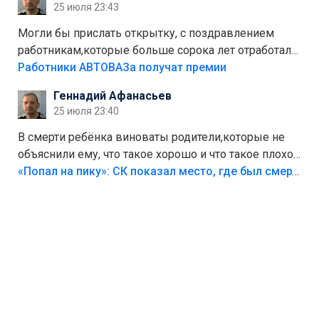
25 июля 23:43
Могли бы прислать открытку, с поздравлением
работникам,которые больше сорока лет отработали
на предприятии.
Работники АВТОВАЗа получат премии
Геннадий Афанасьев
25 июля 23:40
В смерти ребёнка виноваты родители,которые не
объяснили ему, что такое хорошо и что такое плохо!
Лезть через такой забор,верх безумия,есть же
«Попал на пику»: СК показал место, где был смертельно травмирован ребенок в Тольятти
калитка,ворота! Жалко ребёнка,но он сам выбрал
свою судьбу.