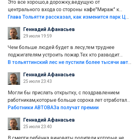
Это все хорошо,а дорожку,ведущую от
центрального входа со стороны кафе"Мираж" к
аттракционам слабо доделать?А то бордюры
Глава Тольятти рассказал, как изменится парк Центрального района
положили,а плитки не хватило,т.к.осенью и зимой
Геннадий Афанасьев
лежала в парке и испортилась.Да еще,видимо,часть
29 июля 19:59
украли.
Чем больше людей будет в лесу,тем труднее
поджигателям устроить пожар.Тех кто разводит
костры,тех надо безбожно штрафовать.Камер полно
В тольяттинский лес не пустили более тысячи автомобилей
стоит,почему водители всё равно едут в лес?
Геннадий Афанасьев
Штрафы мизерные.
25 июля 23:43
Могли бы прислать открытку, с поздравлением
работникам,которые больше сорока лет отработали
на предприятии.
Работники АВТОВАЗа получат премии
Геннадий Афанасьев
25 июля 23:40
В смерти ребёнка виноваты родители,которые не