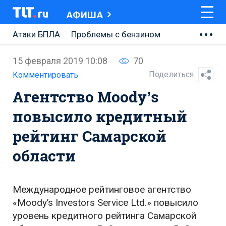
АФИША
Атаки БПЛА
Проблемы с бензином
АВТОВАЗ
15 февраля 2019 10:08
70
Ремонт Центральной площади
Поделиться
Комментировать
Агентство Moody’s
Ремонт Обводного шоссе
повысило кредитный
Набережная Тольятти
рейтинг Самарской
Неделя Тольятти
области
Международное рейтинговое агентство
«Moody’s Investors Service Ltd.» повысило
уровень кредитного рейтинга Самарской