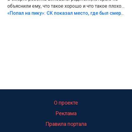
объяснили ему, что такое хорошо и что такое плохо!
Лезть через такой забор,верх безумия,есть же
«Попал на пику»: СК показал место, где был смертельно травмирован ребенок в Тольятти
калитка,ворота! Жалко ребёнка,но он сам выбрал
свою судьбу.
О проекте
Реклама
Правила портала