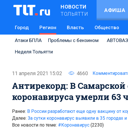
НОВОСТИ
АФИША
ТОЛЬЯТТИ
Город
Регион
Власть
Общество
Атаки БПЛА
Проблемы с бензином
АВТОВАЗ
Неделя Тольятти
11 апреля 2021 15:02
4660
Комментироват
Антирекорд: В Самарской 
коронавируса умерли 63 
Ранее:
В России разработают еще одну вакцину от ко
Далее:
За сутки коронавирус выявили в 35 городах и
Все новости по теме:
#Коронавирус
(2230)