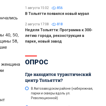
1 августа 15:02
856
В Тольятти появился новый мурал
ончались
2 августа 17:08
818
Неделя Тольятти: Программа к 300-
ы 40, 50,
летию города, реконструкция в
нщины 58,
парке, новый завод
вшие
ОПРОС
, женщина
ми
Где находится туристический
центр Тольятти?
В Автозаводском районе (набережная,
парки и скверы вдоль ул.
Революционной)
ент