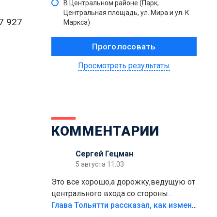
В Центральном районе (Парк,
Центральная площадь, ул. Мира и ул. К.
7 927
Маркса)
Просмотреть результаты
КОММЕНТАРИИ
Сергей Гецман
5 августа 11:03
Это все хорошо,а дорожку,ведущую от
центрального входа со стороны
кафе"Мираж" к аттракционам слабо
Глава Тольятти рассказал, как изменится парк Центрального района
доделать?А то бордюры положили,а