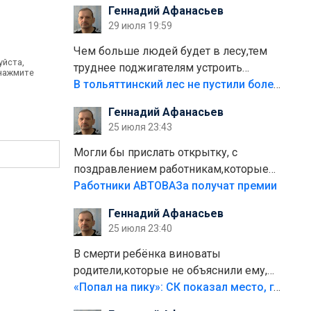
Геннадий Афанасьев
плитки не хватило,т.к.осенью и зимой
29 июля 19:59
лежала в парке и испортилась.Да
еще,видимо,часть украли.
Чем больше людей будет в лесу,тем
уйста,
труднее поджигателям устроить
 нажмите
пожар.Тех кто разводит костры,тех
В тольяттинский лес не пустили более тысячи автомобилей
надо безбожно штрафовать.Камер
Геннадий Афанасьев
полно стоит,почему водители всё
25 июля 23:43
равно едут в лес? Штрафы мизерные.
Могли бы прислать открытку, с
поздравлением работникам,которые
больше сорока лет отработали на
Работники АВТОВАЗа получат премии
предприятии.
Геннадий Афанасьев
25 июля 23:40
В смерти ребёнка виноваты
родители,которые не объяснили ему,
что такое хорошо и что такое плохо!
«Попал на пику»: СК показал место, где был смертельно травмирован ребенок в Тольятти
Лезть через такой забор,верх