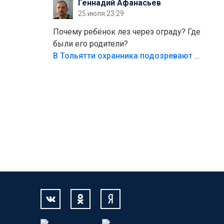
Геннадий Афанасьев
безумия,есть же калитка,ворота!
25 июля 23:29
Жалко ребёнка,но он сам выбрал свою
судьбу.
Почему ребёнок лез через ограду? Где
были его родители?
В Тольятти охранника подозревают в причинении смерти ребенку