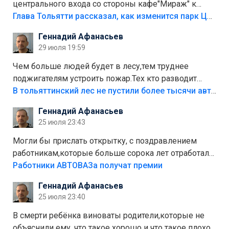
центрального входа со стороны кафе"Мираж" к
аттракционам слабо доделать?А то бордюры
Глава Тольятти рассказал, как изменится парк Центрального района
положили,а плитки не хватило,т.к.осенью и зимой
Геннадий Афанасьев
лежала в парке и испортилась.Да еще,видимо,часть
29 июля 19:59
украли.
Чем больше людей будет в лесу,тем труднее
поджигателям устроить пожар.Тех кто разводит
костры,тех надо безбожно штрафовать.Камер полно
В тольяттинский лес не пустили более тысячи автомобилей
стоит,почему водители всё равно едут в лес?
Геннадий Афанасьев
Штрафы мизерные.
25 июля 23:43
Могли бы прислать открытку, с поздравлением
работникам,которые больше сорока лет отработали
на предприятии.
Работники АВТОВАЗа получат премии
Геннадий Афанасьев
25 июля 23:40
В смерти ребёнка виноваты родители,которые не
объяснили ему, что такое хорошо и что такое плохо!