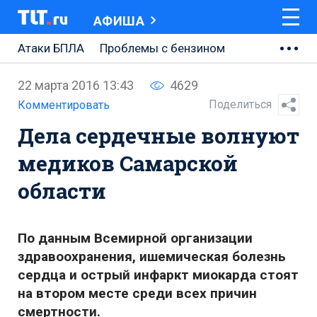
АФИША
Атаки БПЛА
Проблемы с бензином
АВТОВАЗ
22 марта 2016 13:43
4629
Ремонт Центральной площади
Поделиться
Комментировать
Дела сердечные волнуют
Ремонт Обводного шоссе
медиков Самарской
Набережная Тольятти
области
Неделя Тольятти
По данным Всемирной организации
здравоохранения, ишемическая болезнь
сердца и острый инфаркт миокарда стоят
на втором месте среди всех причин
смертности.