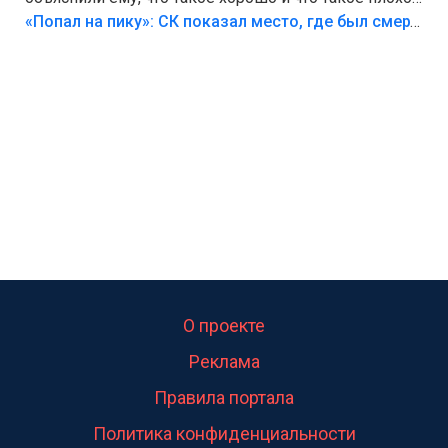
Лезть через такой забор,верх безумия,есть же
«Попал на пику»: СК показал место, где был смертельно травмирован ребенок в Тольятти
калитка,ворота! Жалко ребёнка,но он сам выбрал
свою судьбу.
О проекте
Реклама
Правила портала
Политика конфиденциальности