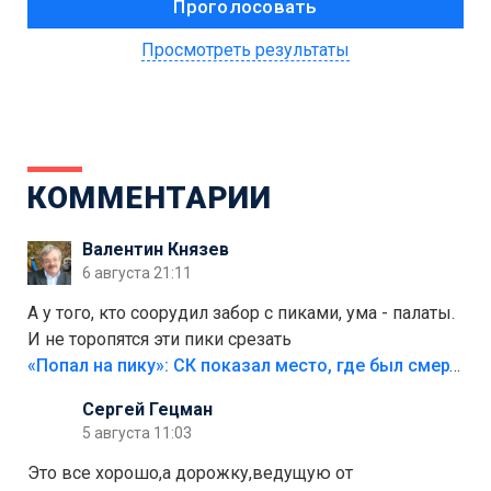
Просмотреть результаты
КОММЕНТАРИИ
Валентин Князев
6 августа 21:11
А у того, кто соорудил забор с пиками, ума - палаты.
И не торопятся эти пики срезать
«Попал на пику»: СК показал место, где был смертельно травмирован ребенок в Тольятти
Сергей Гецман
5 августа 11:03
Это все хорошо,а дорожку,ведущую от