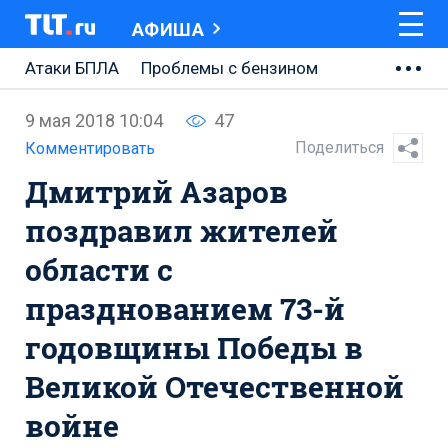
АФИША
Атаки БПЛА
Проблемы с бензином
АВТОВАЗ
9 мая 2018 10:04
47
Ремонт Центральной площади
Поделиться
Комментировать
Дмитрий Азаров
Ремонт Обводного шоссе
поздравил жителей
Набережная Тольятти
области с
Неделя Тольятти
празднованием 73-й
годовщины Победы в
Великой Отечественной
войне