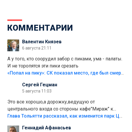
КОММЕНТАРИИ
Валентин Князев
6 августа 21:11
А у того, кто соорудил забор с пиками, ума - палаты.
И не торопятся эти пики срезать
«Попал на пику»: СК показал место, где был смертельно травмирован ребенок в Тольятти
Сергей Гецман
5 августа 11:03
Это все хорошо,а дорожку,ведущую от
центрального входа со стороны кафе"Мираж" к
аттракционам слабо доделать?А то бордюры
Глава Тольятти рассказал, как изменится парк Центрального района
положили,а плитки не хватило,т.к.осенью и зимой
Геннадий Афанасьев
лежала в парке и испортилась.Да еще,видимо,часть