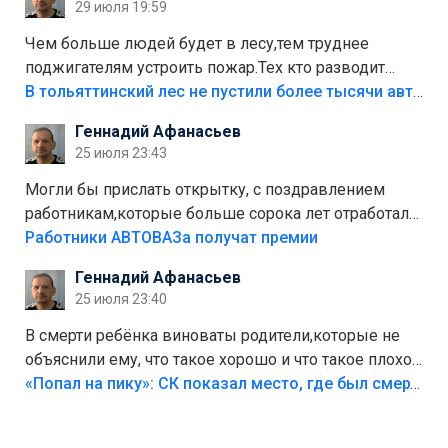
29 июля 19:59
украли.
Чем больше людей будет в лесу,тем труднее
поджигателям устроить пожар.Тех кто разводит
костры,тех надо безбожно штрафовать.Камер полно
В тольяттинский лес не пустили более тысячи автомобилей
стоит,почему водители всё равно едут в лес?
Геннадий Афанасьев
Штрафы мизерные.
25 июля 23:43
Могли бы прислать открытку, с поздравлением
работникам,которые больше сорока лет отработали
на предприятии.
Работники АВТОВАЗа получат премии
Геннадий Афанасьев
25 июля 23:40
В смерти ребёнка виноваты родители,которые не
объяснили ему, что такое хорошо и что такое плохо!
Лезть через такой забор,верх безумия,есть же
«Попал на пику»: СК показал место, где был смертельно травмирован ребенок в Тольятти
калитка,ворота! Жалко ребёнка,но он сам выбрал
свою судьбу.