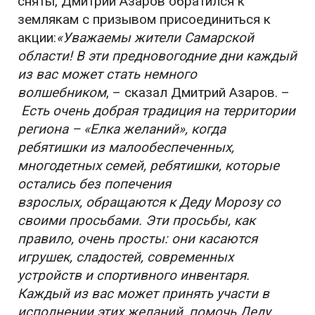
сняты,
Дмитрий Азаров
обратился
к
землякам с призывом присоединиться к
акции:
«
Уважаемы жители Самарской
области!
В эти предновогодние дни каждый
из вас может стать немного
волшебником
,
–
сказал
Дмитрий Азаров.
–
Есть очень
д
обрая традиция на территории
региона – «Елка желаний», когда
ребятишки из малообеспеченных,
многодетных семей, ребятишки, которые
остались без попечения
взрослых
,
обращаются к Деду Морозу со
своими просьбами. Эти просьбы, как
правило, очень просты: они касаются
игрушек, сладостей, современных
устройств и спортивного инвентаря
.
Каждый из вас
может принять участи в
исполнении этих желаний, помочь Деду