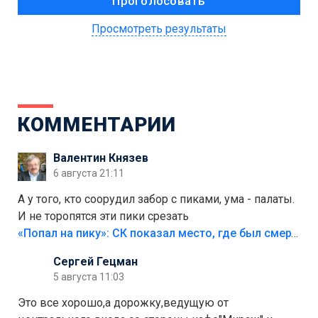
Просмотреть результаты
КОММЕНТАРИИ
Валентин Князев
6 августа 21:11
А у того, кто соорудил забор с пиками, ума - палаты.
И не торопятся эти пики срезать
«Попал на пику»: СК показал место, где был смертельно травмирован ребенок в Тольятти
Сергей Гецман
5 августа 11:03
Это все хорошо,а дорожку,ведущую от