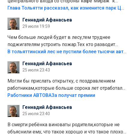
центрального входа со стороны кафе"Мираж" к
аттракционам слабо доделать?А то бордюры
Глава Тольятти рассказал, как изменится парк Центрального района
положили,а плитки не хватило,т.к.осенью и зимой
Геннадий Афанасьев
лежала в парке и испортилась.Да еще,видимо,часть
29 июля 19:59
украли.
Чем больше людей будет в лесу,тем труднее
поджигателям устроить пожар.Тех кто разводит
костры,тех надо безбожно штрафовать.Камер полно
В тольяттинский лес не пустили более тысячи автомобилей
стоит,почему водители всё равно едут в лес?
Геннадий Афанасьев
Штрафы мизерные.
25 июля 23:43
Могли бы прислать открытку, с поздравлением
работникам,которые больше сорока лет отработали
на предприятии.
Работники АВТОВАЗа получат премии
Геннадий Афанасьев
25 июля 23:40
В смерти ребёнка виноваты родители,которые не
объяснили ему, что такое хорошо и что такое плохо!