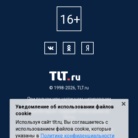
© 1998-2026, TLT.ru
При полном или частичном цитировании
материалов, ссылка на TLT.ru обязательна.
Уведомление об использовании файлов
Для Интернет-изданий гиперссылка на
cookie
TLT.ru
Используя сайт tlt.ru, Вы соглашаетесь с
Материалы с пометкой "Партнерский
использованием файлов cookie, которые
материал" публикуются на правах рекламы.
указаны в
Политике конфиденциальности
Редакция сайта не несет ответственности