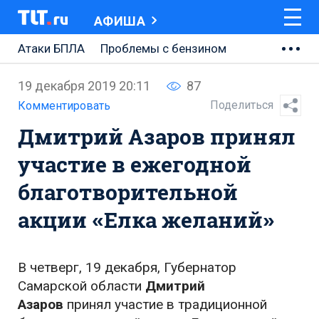
АФИША
Атаки БПЛА
Проблемы с бензином
АВТОВАЗ
19 декабря 2019 20:11
87
Ремонт Центральной площади
Поделиться
Комментировать
Дмитрий Азаров принял
Ремонт Обводного шоссе
участие в ежегодной
Набережная Тольятти
благотворительной
Неделя Тольятти
акции «Елка желаний»
В четверг, 19 декабря, Губернатор
Самарской области
Дмитрий
Азаров
принял участие в традиционной