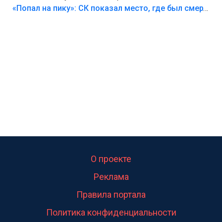
Лезть через такой забор,верх безумия,есть же
«Попал на пику»: СК показал место, где был смертельно травмирован ребенок в Тольятти
калитка,ворота! Жалко ребёнка,но он сам выбрал
свою судьбу.
О проекте
Реклама
Правила портала
Политика конфиденциальности