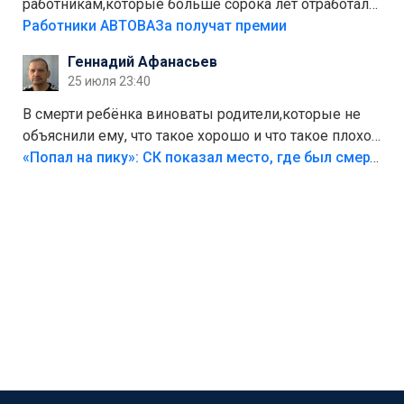
работникам,которые больше сорока лет отработали
на предприятии.
Работники АВТОВАЗа получат премии
Геннадий Афанасьев
25 июля 23:40
В смерти ребёнка виноваты родители,которые не
объяснили ему, что такое хорошо и что такое плохо!
Лезть через такой забор,верх безумия,есть же
«Попал на пику»: СК показал место, где был смертельно травмирован ребенок в Тольятти
калитка,ворота! Жалко ребёнка,но он сам выбрал
свою судьбу.