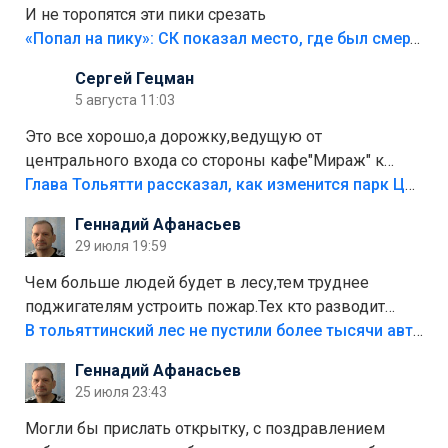
И не торопятся эти пики срезать
«Попал на пику»: СК показал место, где был смертельно травмирован ребенок в Тольятти
Сергей Гецман
5 августа 11:03
Это все хорошо,а дорожку,ведущую от
центрального входа со стороны кафе"Мираж" к
аттракционам слабо доделать?А то бордюры
Глава Тольятти рассказал, как изменится парк Центрального района
положили,а плитки не хватило,т.к.осенью и зимой
Геннадий Афанасьев
лежала в парке и испортилась.Да еще,видимо,часть
29 июля 19:59
украли.
Чем больше людей будет в лесу,тем труднее
поджигателям устроить пожар.Тех кто разводит
костры,тех надо безбожно штрафовать.Камер полно
В тольяттинский лес не пустили более тысячи автомобилей
стоит,почему водители всё равно едут в лес?
Геннадий Афанасьев
Штрафы мизерные.
25 июля 23:43
Могли бы прислать открытку, с поздравлением