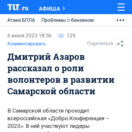
АФИША
Атаки БПЛА
Проблемы с бензином
АВТОВАЗ
6 июня 2023 18:56
129
Ремонт Центральной площади
Поделиться
Комментировать
Дмитрий Азаров
Ремонт Обводного шоссе
рассказал о роли
Набережная Тольятти
волонтеров в развитии
Неделя Тольятти
Самарской области
В Самарской области проходит
всероссийская «Добро.Конференция –
2023». В ней участвуют лидеры