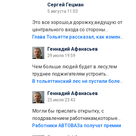
Сергей Гецман
5 августа 11:03
Это все хорошо,а дорожку,ведущую от
центрального входа со стороны
кафе"Мираж" к аттракционам слабо
Глава Тольятти рассказал, как изменится парк Центрального района
доделать?А то бордюры положили,а
Геннадий Афанасьев
плитки не хватило,т.к.осенью и зимой
29 июля 19:59
лежала в парке и испортилась.Да
еще,видимо,часть украли.
Чем больше людей будет в лесу,тем
труднее поджигателям устроить
пожар.Тех кто разводит костры,тех
В тольяттинский лес не пустили более тысячи автомобилей
надо безбожно штрафовать.Камер
Геннадий Афанасьев
полно стоит,почему водители всё
25 июля 23:43
равно едут в лес? Штрафы мизерные.
Могли бы прислать открытку, с
поздравлением работникам,которые
больше сорока лет отработали на
Работники АВТОВАЗа получат премии
предприятии.