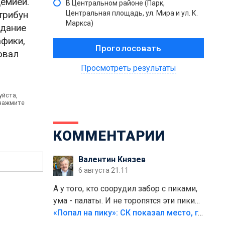
демией.
В Центральном районе (Парк,
трибун
Центральная площадь, ул. Мира и ул. К.
Маркса)
едание
афики,
овал
Просмотреть результаты
уйста,
 нажмите
КОММЕНТАРИИ
Валентин Князев
6 августа 21:11
А у того, кто соорудил забор с пиками,
ума - палаты. И не торопятся эти пики
срезать
«Попал на пику»: СК показал место, где был смертельно травмирован ребенок в Тольятти