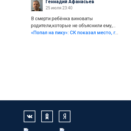
Геннадий Афанасьев
25 июля 23:40
В смерти ребёнка виноваты
родители,которые не объяснили ему,
что такое хорошо и что такое плохо!
«Попал на пику»: СК показал место, где был смертельно травмирован ребенок в Тольятти
Лезть через такой забор,верх
безумия,есть же калитка,ворота!
Жалко ребёнка,но он сам выбрал свою
судьбу.