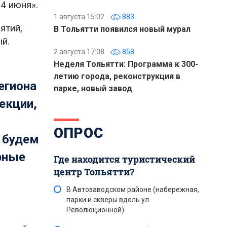
4 июня».
1 августа 15:02
883
ятий,
В Тольятти появился новый мурал
й.
2 августа 17:08
858
Неделя Тольятти: Программа к 300-
летию города, реконструкция в
егиона
парке, новый завод
екции,
ОПРОС
ы будем
рные
Где находится туристический
центр Тольятти?
В Автозаводском районе (набережная,
парки и скверы вдоль ул.
Революционной)