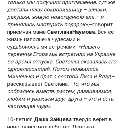
только мы получили приглашение, тут же
достали нашу сокровищницу – шишки,
ракушки, живую новогоднюю ель – и
принялись мастерить подарок»,
–говорит
приемная мама
СветланаНаумова
. Вся ее
жизнь наполнена чудесами и
судьбоносными встречами.
«Нашего
первенца Егора мы встретили на Украине
во время отпуска. Светочка оказалась его
одноклассницей. Потом появились
Мишенька и брат с сестрой Лиса и Влад,
–
рассказывает Светлана.–
То, что мы
собрались вместе, растем, развиваемся,
любим и уважаем друг друга – это и есть
настоящее чудо»
.
10-летняя
Даша Зайцева
твердо верит в
новогоднее волшебство. Девочка