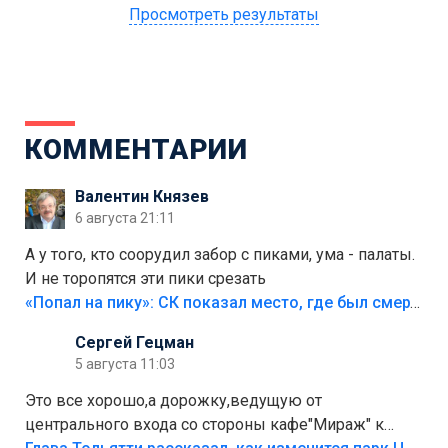
Просмотреть результаты
КОММЕНТАРИИ
Валентин Князев
6 августа 21:11
А у того, кто соорудил забор с пиками, ума - палаты.
И не торопятся эти пики срезать
«Попал на пику»: СК показал место, где был смертельно травмирован ребенок в Тольятти
Сергей Гецман
5 августа 11:03
Это все хорошо,а дорожку,ведущую от
центрального входа со стороны кафе"Мираж" к