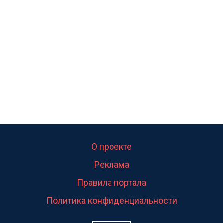
калитка,ворота! Жалко ребёнка,но он сам выбрал
свою судьбу.
О проекте
Реклама
Правила портала
Политика конфиденциальности