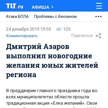
АФИША
Атаки БПЛА
Проблемы с бензином
АВТОВАЗ
24 декабря 2019 19:55
125
Ремонт Центральной площади
Поделиться
Комментировать
Дмитрий Азаров
Ремонт Обводного шоссе
выполнил новогодние
Набережная Тольятти
желания юных жителей
Неделя Тольятти
региона
В преддверии главного праздника года во
всех муниципалитетах области прошла
традиционная акция «Елка желаний». Свои