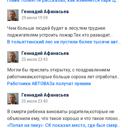
аттракционам слабо доделать?А то бордюры
Глава Тольятти рассказал, как изменится парк Центрального района
положили,а плитки не хватило,т.к.осенью и зимой
Геннадий Афанасьев
лежала в парке и испортилась.Да еще,видимо,часть
29 июля 19:59
украли.
Чем больше людей будет в лесу,тем труднее
поджигателям устроить пожар.Тех кто разводит
костры,тех надо безбожно штрафовать.Камер полно
В тольяттинский лес не пустили более тысячи автомобилей
стоит,почему водители всё равно едут в лес?
Геннадий Афанасьев
Штрафы мизерные.
25 июля 23:43
Могли бы прислать открытку, с поздравлением
работникам,которые больше сорока лет отработали
на предприятии.
Работники АВТОВАЗа получат премии
Геннадий Афанасьев
25 июля 23:40
В смерти ребёнка виноваты родители,которые не
объяснили ему, что такое хорошо и что такое плохо!
Лезть через такой забор,верх безумия,есть же
«Попал на пику»: СК показал место, где был смертельно травмирован ребенок в Тольятти