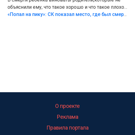
объяснили ему, что такое хорошо и что такое плохо!
Лезть через такой забор,верх безумия,есть же
«Попал на пику»: СК показал место, где был смертельно травмирован ребенок в Тольятти
калитка,ворота! Жалко ребёнка,но он сам выбрал
свою судьбу.
О проекте
Реклама
Правила портала