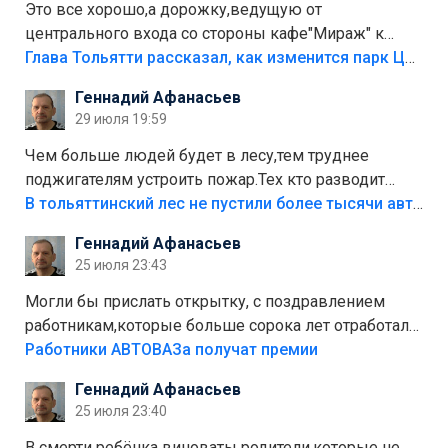
Это все хорошо,а дорожку,ведущую от
центрального входа со стороны кафе"Мираж" к
аттракционам слабо доделать?А то бордюры
Глава Тольятти рассказал, как изменится парк Центрального района
положили,а плитки не хватило,т.к.осенью и зимой
Геннадий Афанасьев
лежала в парке и испортилась.Да еще,видимо,часть
29 июля 19:59
украли.
Чем больше людей будет в лесу,тем труднее
поджигателям устроить пожар.Тех кто разводит
костры,тех надо безбожно штрафовать.Камер полно
В тольяттинский лес не пустили более тысячи автомобилей
стоит,почему водители всё равно едут в лес?
Геннадий Афанасьев
Штрафы мизерные.
25 июля 23:43
Могли бы прислать открытку, с поздравлением
работникам,которые больше сорока лет отработали
на предприятии.
Работники АВТОВАЗа получат премии
Геннадий Афанасьев
25 июля 23:40
В смерти ребёнка виноваты родители,которые не