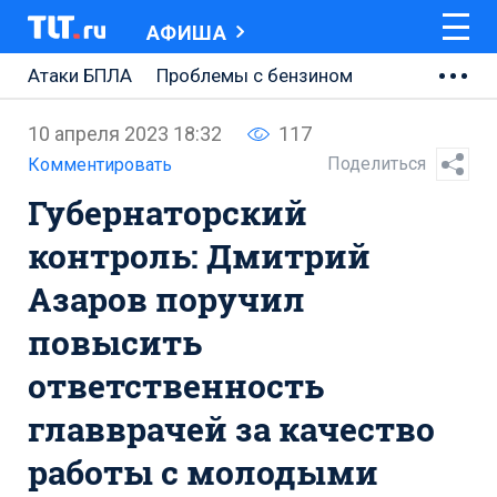
АФИША
Атаки БПЛА
Проблемы с бензином
АВТОВАЗ
10 апреля 2023 18:32
117
Ремонт Центральной площади
Поделиться
Комментировать
Губернаторский
Ремонт Обводного шоссе
контроль: Дмитрий
Набережная Тольятти
Азаров поручил
Неделя Тольятти
повысить
ответственность
главврачей за качество
работы с молодыми