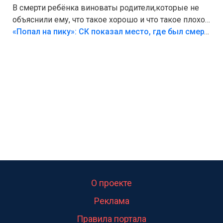
В смерти ребёнка виноваты родители,которые не
объяснили ему, что такое хорошо и что такое плохо!
Лезть через такой забор,верх безумия,есть же
«Попал на пику»: СК показал место, где был смертельно травмирован ребенок в Тольятти
калитка,ворота! Жалко ребёнка,но он сам выбрал
свою судьбу.
О проекте
Реклама
Правила портала