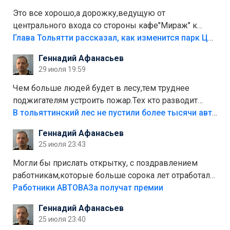
Это все хорошо,а дорожку,ведущую от
центрального входа со стороны кафе"Мираж" к
аттракционам слабо доделать?А то бордюры
Глава Тольятти рассказал, как изменится парк Центрального района
положили,а плитки не хватило,т.к.осенью и зимой
Геннадий Афанасьев
лежала в парке и испортилась.Да еще,видимо,часть
29 июля 19:59
украли.
Чем больше людей будет в лесу,тем труднее
поджигателям устроить пожар.Тех кто разводит
костры,тех надо безбожно штрафовать.Камер полно
В тольяттинский лес не пустили более тысячи автомобилей
стоит,почему водители всё равно едут в лес?
Геннадий Афанасьев
Штрафы мизерные.
25 июля 23:43
Могли бы прислать открытку, с поздравлением
работникам,которые больше сорока лет отработали
на предприятии.
Работники АВТОВАЗа получат премии
Геннадий Афанасьев
25 июля 23:40