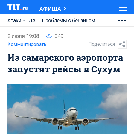
АФИША
Атаки БПЛА
Проблемы с бензином
АВТОВАЗ
2 июля 19:08
349
Ремонт Центральной площади
Поделиться
Комментировать
Из самарского аэропорта
Ремонт Обводного шоссе
запустят рейсы в Сухум
Набережная Тольятти
Неделя Тольятти