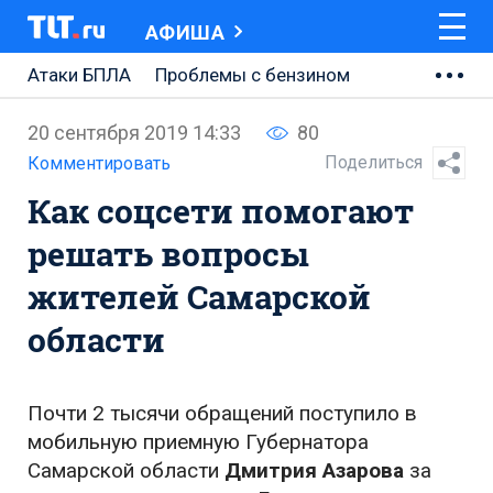
АФИША
Атаки БПЛА
Проблемы с бензином
АВТОВАЗ
20 сентября 2019 14:33
80
Ремонт Центральной площади
Поделиться
Комментировать
Как соцсети помогают
Ремонт Обводного шоссе
решать вопросы
Набережная Тольятти
жителей Самарской
Неделя Тольятти
области
Почти 2 тысячи обращений поступило в
мобильную приемную Губернатора
Самарской области
Дмитрия Азарова
за