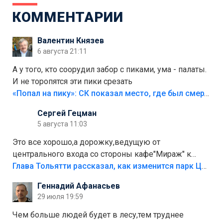
КОММЕНТАРИИ
Валентин Князев
6 августа 21:11
А у того, кто соорудил забор с пиками, ума - палаты.
И не торопятся эти пики срезать
«Попал на пику»: СК показал место, где был смертельно травмирован ребенок в Тольятти
Сергей Гецман
5 августа 11:03
Это все хорошо,а дорожку,ведущую от
центрального входа со стороны кафе"Мираж" к
аттракционам слабо доделать?А то бордюры
Глава Тольятти рассказал, как изменится парк Центрального района
положили,а плитки не хватило,т.к.осенью и зимой
Геннадий Афанасьев
лежала в парке и испортилась.Да еще,видимо,часть
29 июля 19:59
украли.
Чем больше людей будет в лесу,тем труднее