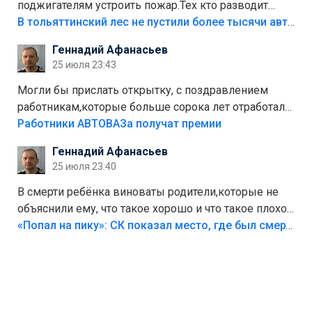
поджигателям устроить пожар.Тех кто разводит
костры,тех надо безбожно штрафовать.Камер полно
В тольяттинский лес не пустили более тысячи автомобилей
стоит,почему водители всё равно едут в лес?
Геннадий Афанасьев
Штрафы мизерные.
25 июля 23:43
Могли бы прислать открытку, с поздравлением
работникам,которые больше сорока лет отработали
на предприятии.
Работники АВТОВАЗа получат премии
Геннадий Афанасьев
25 июля 23:40
В смерти ребёнка виноваты родители,которые не
объяснили ему, что такое хорошо и что такое плохо!
Лезть через такой забор,верх безумия,есть же
«Попал на пику»: СК показал место, где был смертельно травмирован ребенок в Тольятти
калитка,ворота! Жалко ребёнка,но он сам выбрал
свою судьбу.