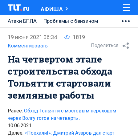
АФИША
Атаки БПЛА
Проблемы с бензином
АВТОВАЗ
19 июня 2021 06:34
1819
Ремонт Центральной площади
Поделиться
Комментировать
На четвертом этапе
Ремонт Обводного шоссе
строительства обхода
Набережная Тольятти
Тольятти стартовали
Неделя Тольятти
земляные работы
Ранее:
Обход Тольятти с мостовым переходом
через Волгу готов на четверть .
10.06.2021
Далее:
«Поехали!»: Дмитрий Азаров дал старт