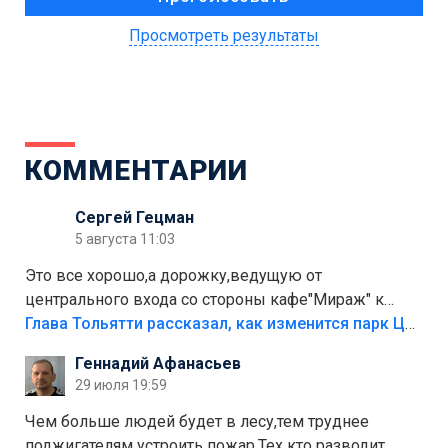
Просмотреть результаты
КОММЕНТАРИИ
Сергей Гецман
5 августа 11:03
Это все хорошо,а дорожку,ведущую от
центрального входа со стороны кафе"Мираж" к
аттракционам слабо доделать?А то бордюры
Глава Тольятти рассказал, как изменится парк Центрального района
положили,а плитки не хватило,т.к.осенью и зимой
Геннадий Афанасьев
лежала в парке и испортилась.Да еще,видимо,часть
29 июля 19:59
украли.
Чем больше людей будет в лесу,тем труднее
поджигателям устроить пожар.Тех кто разводит