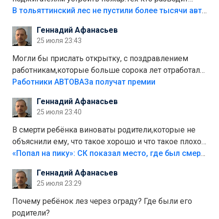
костры,тех надо безбожно штрафовать.Камер полно
В тольяттинский лес не пустили более тысячи автомобилей
стоит,почему водители всё равно едут в лес?
Геннадий Афанасьев
Штрафы мизерные.
25 июля 23:43
Могли бы прислать открытку, с поздравлением
работникам,которые больше сорока лет отработали
на предприятии.
Работники АВТОВАЗа получат премии
Геннадий Афанасьев
25 июля 23:40
В смерти ребёнка виноваты родители,которые не
объяснили ему, что такое хорошо и что такое плохо!
Лезть через такой забор,верх безумия,есть же
«Попал на пику»: СК показал место, где был смертельно травмирован ребенок в Тольятти
калитка,ворота! Жалко ребёнка,но он сам выбрал
Геннадий Афанасьев
свою судьбу.
25 июля 23:29
Почему ребёнок лез через ограду? Где были его
родители?