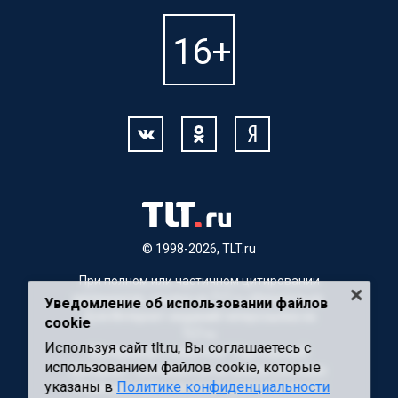
© 1998-2026, TLT.ru
При полном или частичном цитировании
материалов, ссылка на TLT.ru обязательна.
Уведомление об использовании файлов
Для Интернет-изданий гиперссылка на
cookie
TLT.ru
Используя сайт tlt.ru, Вы соглашаетесь с
Материалы с пометкой "Партнерский
использованием файлов cookie, которые
материал" публикуются на правах рекламы.
указаны в
Политике конфиденциальности
Редакция сайта не несет ответственности