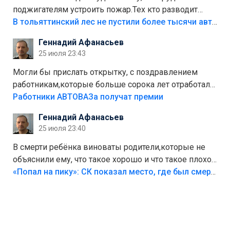
поджигателям устроить пожар.Тех кто разводит
костры,тех надо безбожно штрафовать.Камер полно
В тольяттинский лес не пустили более тысячи автомобилей
стоит,почему водители всё равно едут в лес?
Геннадий Афанасьев
Штрафы мизерные.
25 июля 23:43
Могли бы прислать открытку, с поздравлением
работникам,которые больше сорока лет отработали
на предприятии.
Работники АВТОВАЗа получат премии
Геннадий Афанасьев
25 июля 23:40
В смерти ребёнка виноваты родители,которые не
объяснили ему, что такое хорошо и что такое плохо!
Лезть через такой забор,верх безумия,есть же
«Попал на пику»: СК показал место, где был смертельно травмирован ребенок в Тольятти
калитка,ворота! Жалко ребёнка,но он сам выбрал
свою судьбу.