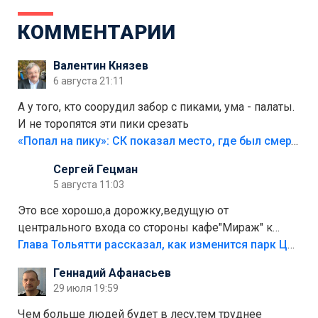
КОММЕНТАРИИ
Валентин Князев
6 августа 21:11
А у того, кто соорудил забор с пиками, ума - палаты.
И не торопятся эти пики срезать
«Попал на пику»: СК показал место, где был смертельно травмирован ребенок в Тольятти
Сергей Гецман
5 августа 11:03
Это все хорошо,а дорожку,ведущую от
центрального входа со стороны кафе"Мираж" к
аттракционам слабо доделать?А то бордюры
Глава Тольятти рассказал, как изменится парк Центрального района
положили,а плитки не хватило,т.к.осенью и зимой
Геннадий Афанасьев
лежала в парке и испортилась.Да еще,видимо,часть
29 июля 19:59
украли.
Чем больше людей будет в лесу,тем труднее