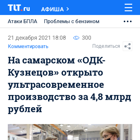
АФИША
Атаки БПЛА
Проблемы с бензином
АВТОВАЗ
21 декабря 2021 18:08
300
Ремонт Центральной площади
Поделиться
Комментировать
На самарском «ОДК-
Ремонт Обводного шоссе
Кузнецов» открыто
Набережная Тольятти
ультрасовременное
Неделя Тольятти
производство за 4,8 млрд
рублей