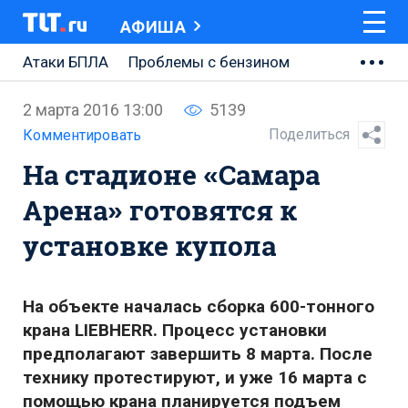
АФИША
Атаки БПЛА
Проблемы с бензином
АВТОВАЗ
2 марта 2016 13:00
5139
Ремонт Центральной площади
Поделиться
Комментировать
На стадионе «Самара
Ремонт Обводного шоссе
Арена» готовятся к
Набережная Тольятти
установке купола
Неделя Тольятти
На объекте началась сборка 600-тонного
крана LIEBHERR. Процесс установки
предполагают завершить 8 марта. После
технику протестируют, и уже 16 марта с
помощью крана планируется подъем