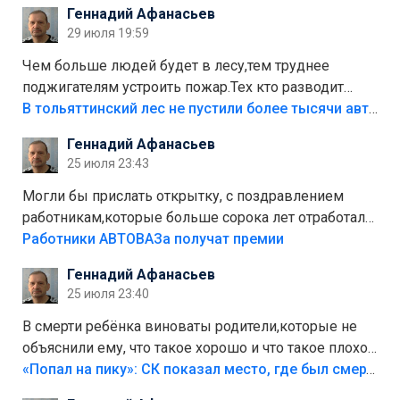
Геннадий Афанасьев
лежала в парке и испортилась.Да еще,видимо,часть
29 июля 19:59
украли.
Чем больше людей будет в лесу,тем труднее
поджигателям устроить пожар.Тех кто разводит
костры,тех надо безбожно штрафовать.Камер полно
В тольяттинский лес не пустили более тысячи автомобилей
стоит,почему водители всё равно едут в лес?
Геннадий Афанасьев
Штрафы мизерные.
25 июля 23:43
Могли бы прислать открытку, с поздравлением
работникам,которые больше сорока лет отработали
на предприятии.
Работники АВТОВАЗа получат премии
Геннадий Афанасьев
25 июля 23:40
В смерти ребёнка виноваты родители,которые не
объяснили ему, что такое хорошо и что такое плохо!
Лезть через такой забор,верх безумия,есть же
«Попал на пику»: СК показал место, где был смертельно травмирован ребенок в Тольятти
калитка,ворота! Жалко ребёнка,но он сам выбрал