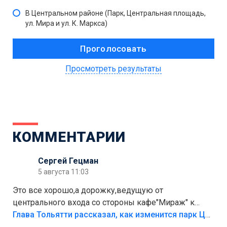
В Центральном районе (Парк, Центральная площадь,
ул. Мира и ул. К. Маркса)
Просмотреть результаты
КОММЕНТАРИИ
Сергей Гецман
5 августа 11:03
Это все хорошо,а дорожку,ведущую от
центрального входа со стороны кафе"Мираж" к
аттракционам слабо доделать?А то бордюры
Глава Тольятти рассказал, как изменится парк Центрального района
положили,а плитки не хватило,т.к.осенью и зимой