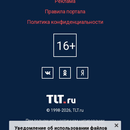
Реклама
Правила портала
Политика конфиденциальности
© 1998-2026, TLT.ru
При полном или частичном цитировании
материалов, ссылка на TLT.ru обязательна.
Уведомление об использовании файлов