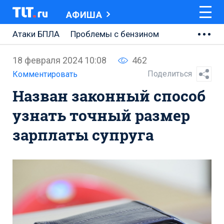
АФИША
Атаки БПЛА
Проблемы с бензином
АВТОВАЗ
18 февраля 2024 10:08
462
Ремонт Центральной площади
Поделиться
Комментировать
Назван законный способ
Ремонт Обводного шоссе
узнать точный размер
Набережная Тольятти
зарплаты супруга
Неделя Тольятти