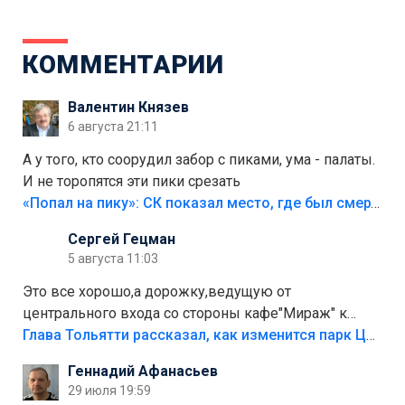
КОММЕНТАРИИ
Валентин Князев
6 августа 21:11
А у того, кто соорудил забор с пиками, ума - палаты.
И не торопятся эти пики срезать
«Попал на пику»: СК показал место, где был смертельно травмирован ребенок в Тольятти
Сергей Гецман
5 августа 11:03
Это все хорошо,а дорожку,ведущую от
центрального входа со стороны кафе"Мираж" к
аттракционам слабо доделать?А то бордюры
Глава Тольятти рассказал, как изменится парк Центрального района
положили,а плитки не хватило,т.к.осенью и зимой
Геннадий Афанасьев
лежала в парке и испортилась.Да еще,видимо,часть
29 июля 19:59
украли.