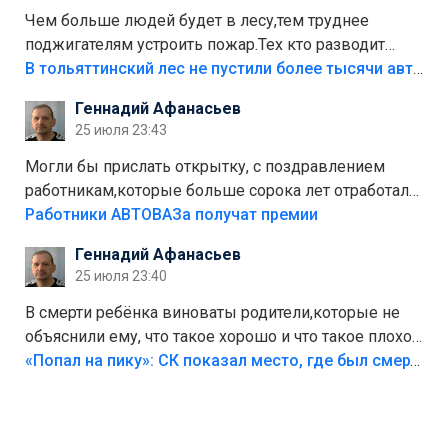
Чем больше людей будет в лесу,тем труднее
поджигателям устроить пожар.Тех кто разводит
костры,тех надо безбожно штрафовать.Камер полно
В тольяттинский лес не пустили более тысячи автомобилей
стоит,почему водители всё равно едут в лес?
Геннадий Афанасьев
Штрафы мизерные.
25 июля 23:43
Могли бы прислать открытку, с поздравлением
работникам,которые больше сорока лет отработали
на предприятии.
Работники АВТОВАЗа получат премии
Геннадий Афанасьев
25 июля 23:40
В смерти ребёнка виноваты родители,которые не
объяснили ему, что такое хорошо и что такое плохо!
Лезть через такой забор,верх безумия,есть же
«Попал на пику»: СК показал место, где был смертельно травмирован ребенок в Тольятти
калитка,ворота! Жалко ребёнка,но он сам выбрал
свою судьбу.