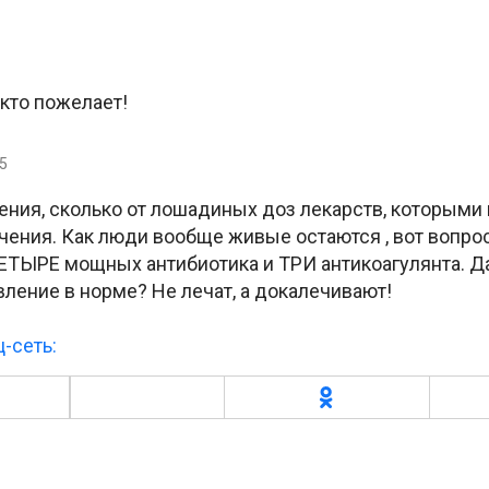
кто пожелает!
35
ления, сколько от лошадиных доз лекарств, которыми
чения. Как люди вообще живые остаются , вот вопро
ЧЕТЫРЕ мощных антибиотика и ТРИ антикоагулянта. Д
вление в норме? Не лечат, а докалечивают!
-сеть: