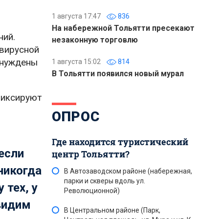
1 августа 17:47
836
На набережной Тольятти пресекают
ний.
незаконную торговлю
авирусной
вынуждены
1 августа 15:02
814
В Тольятти появился новый мурал
фиксируют
ОПРОС
Где находится туристический
если
центр Тольятти?
никогда
В Автозаводском районе (набережная,
парки и скверы вдоль ул.
 тех, у
Революционной)
 видим
В Центральном районе (Парк,