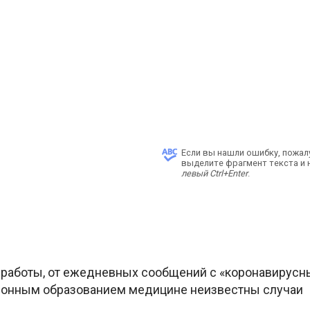
Если вы нашли ошибку, пожал
выделите фрагмент текста и
левый Ctrl+Enter
.
ри работы, от ежедневных сообщений с «коронавирусн
ционным образованием медицине неизвестны случаи