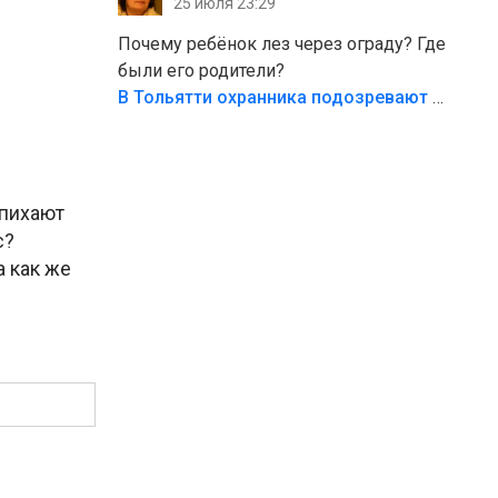
25 июля 23:29
Жалко ребёнка,но он сам выбрал свою
судьбу.
Почему ребёнок лез через ограду? Где
были его родители?
В Тольятти охранника подозревают в причинении смерти ребенку
 пихают
с?
а как же