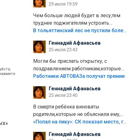
29 июля 19:59
лежала в парке и испортилась.Да
еще,видимо,часть украли.
Чем больше людей будет в лесу,тем
труднее поджигателям устроить
пожар.Тех кто разводит костры,тех
В тольяттинский лес не пустили более тысячи автомобилей
надо безбожно штрафовать.Камер
Геннадий Афанасьев
полно стоит,почему водители всё
25 июля 23:43
равно едут в лес? Штрафы мизерные.
Могли бы прислать открытку, с
поздравлением работникам,которые
уйста,
 нажмите
больше сорока лет отработали на
Работники АВТОВАЗа получат премии
предприятии.
Геннадий Афанасьев
25 июля 23:40
В смерти ребёнка виноваты
родители,которые не объяснили ему,
что такое хорошо и что такое плохо!
«Попал на пику»: СК показал место, где был смертельно травмирован ребенок в Тольятти
ых»
Лезть через такой забор,верх
Геннадий Афанасьев
безумия,есть же калитка,ворота!