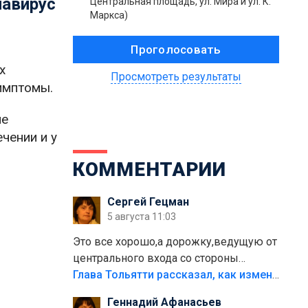
навирус
Центральная площадь, ул. Мира и ул. К.
Маркса)
х
Просмотреть результаты
имптомы.
не
чении и у
КОММЕНТАРИИ
Сергей Гецман
5 августа 11:03
Это все хорошо,а дорожку,ведущую от
центрального входа со стороны
кафе"Мираж" к аттракционам слабо
Глава Тольятти рассказал, как изменится парк Центрального района
доделать?А то бордюры положили,а
Геннадий Афанасьев
плитки не хватило,т.к.осенью и зимой