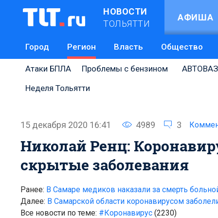
НОВОСТИ
АФИША
ТОЛЬЯТТИ
Город
Регион
Власть
Общество
Атаки БПЛА
Проблемы с бензином
АВТОВАЗ
Неделя Тольятти
15 декабря 2020 16:41
4989
3
Коммен
Николай Ренц: Коронавир
скрытые заболевания
Ранее:
В Самаре медиков наказали за смерть больной
Далее:
В Самарской области коронавирусом заболели
Все новости по теме:
#Коронавирус
(2230)