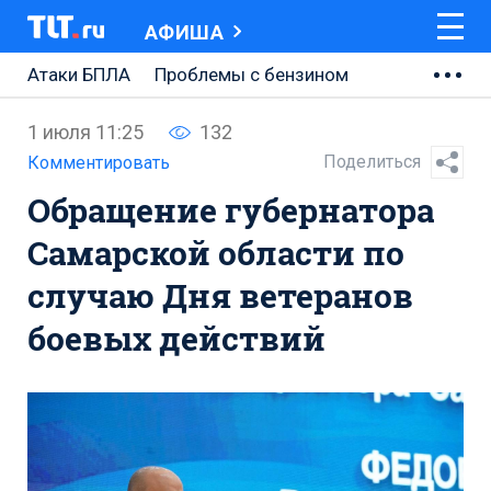
АФИША
Атаки БПЛА
Проблемы с бензином
АВТОВАЗ
1 июля 11:25
132
Ремонт Центральной площади
Поделиться
Комментировать
Обращение губернатора
Ремонт Обводного шоссе
Самарской области по
Набережная Тольятти
случаю Дня ветеранов
Неделя Тольятти
боевых действий