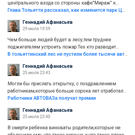
центрального входа со стороны кафе"Мираж" к
аттракционам слабо доделать?А то бордюры
Глава Тольятти рассказал, как изменится парк Центрального района
положили,а плитки не хватило,т.к.осенью и зимой
Геннадий Афанасьев
лежала в парке и испортилась.Да еще,видимо,часть
29 июля 19:59
украли.
Чем больше людей будет в лесу,тем труднее
поджигателям устроить пожар.Тех кто разводит
костры,тех надо безбожно штрафовать.Камер полно
В тольяттинский лес не пустили более тысячи автомобилей
стоит,почему водители всё равно едут в лес?
Геннадий Афанасьев
Штрафы мизерные.
25 июля 23:43
Могли бы прислать открытку, с поздравлением
работникам,которые больше сорока лет отработали
на предприятии.
Работники АВТОВАЗа получат премии
Геннадий Афанасьев
25 июля 23:40
В смерти ребёнка виноваты родители,которые не
объяснили ему, что такое хорошо и что такое плохо!