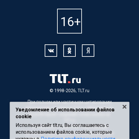
© 1998-2026, TLT.ru
При полном или частичном цитировании
материалов, ссылка на TLT.ru обязательна.
Уведомление об использовании файлов
Для Интернет-изданий гиперссылка на
cookie
TLT.ru
Используя сайт tlt.ru, Вы соглашаетесь с
Материалы с пометкой "Партнерский
использованием файлов cookie, которые
материал" публикуются на правах рекламы.
указаны в
Политике конфиденциальности
Редакция сайта не несет ответственности