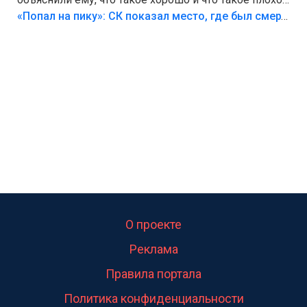
Лезть через такой забор,верх безумия,есть же
«Попал на пику»: СК показал место, где был смертельно травмирован ребенок в Тольятти
калитка,ворота! Жалко ребёнка,но он сам выбрал
свою судьбу.
О проекте
Реклама
Правила портала
Политика конфиденциальности