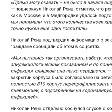
«Прямо могу сказать – не было в начале ощ
—
подчеркнул Николай Ренц, отметив, что ре
как в Москве, и в Медгородке удалось подг
мы понимали, что этого количества коек кр
точно нужен еще один госпиталь».
Николай Ренц подтвердил информацию о закр
граждане сообщали об этом в соцсетях.
«Мы пытались так организовать работу, что
эпидемиологическим показаниям и по пони
инфекция, слишком она легко передается, —
закрытии корпуса было согласовано на реги
полностью 810 корпус перепрофилировать и 
пневмонией, с подозрением на коронавиру
инфекцией».
Николай Ренц отдельно коснулся слухов о к