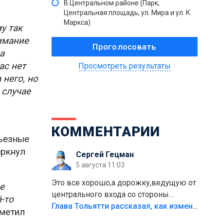
В Центральном районе (Парк,
Центральная площадь, ул. Мира и ул. К.
Маркса)
у так
нимание
а
ас нет
Просмотреть результаты
 него, но
 случае
КОММЕНТАРИИ
рьезные
еркнул
Сергей Гецман
5 августа 11:03
Это все хорошо,а дорожку,ведущую от
е
центрального входа со стороны
-то
кафе"Мираж" к аттракционам слабо
Глава Тольятти рассказал, как изменится парк Центрального района
метил
доделать?А то бордюры положили,а