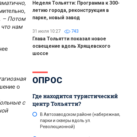
аматично,
Неделя Тольятти: Программа к 300-
мительно,
летию города, реконструкция в
парке, новый завод
.
– Потом
 что нам
31 июля 10:27
743
Глава Тольятти показал новое
освещение вдоль Хрящевского
нее
шоссе
тагиозная
ОПРОС
шение о
Где находится туристический
больные с
центр Тольятти?
ной
В Автозаводском районе (набережная,
парки и скверы вдоль ул.
Революционной)