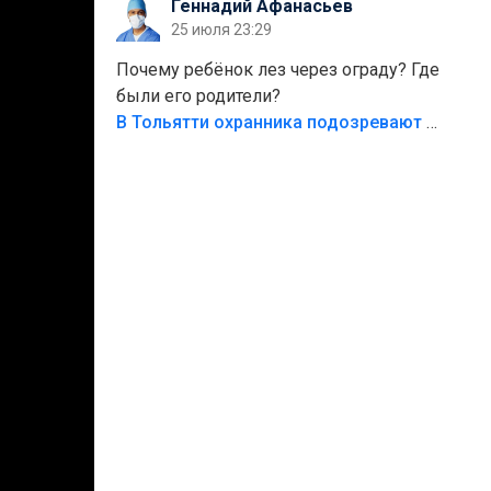
Геннадий Афанасьев
безумия,есть же калитка,ворота!
25 июля 23:29
Жалко ребёнка,но он сам выбрал свою
судьбу.
Почему ребёнок лез через ограду? Где
были его родители?
В Тольятти охранника подозревают в причинении смерти ребенку