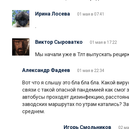
Ирина Лосева
01 мая в 07:41
.
Виктор Сыроватко
01 мая в 17:22
Мы начали уже в Тлт выпускать реци
Александр Фадеев
01 мая в 22:34
Вот что я слышу это бла бла бла. Какой виру
связи с такой опасной пандемией как смог
автобусы проходят дизинфекцию, расстояние
заводских маршрутах по утрам катались? Зат
среднем.
Игорь Смольников
02 ма