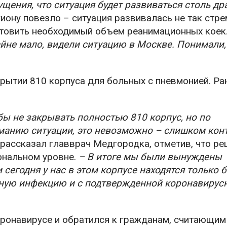
ущения, что ситуация будет развиваться столь др
гиону повезло – ситуация развивалась не так стре
отовить необходимый объем реанимационных коек
айне мало, видели ситуацию в Москве. Понимали,
ытии 810 корпуса для больных с пневмонией. Ра
бы не закрывать полностью 810 корпус, но по
манию ситуации, это невозможно – слишком кон
рассказал главврач Медгородка, отметив, что ре
ональном уровне.
– В итоге мы были вынуждены
сегодня у нас в этом корпусе находятся только 
сную инфекцию и с подтвержденной коронавирус
оронавирусе и обратился к гражданам, считающим