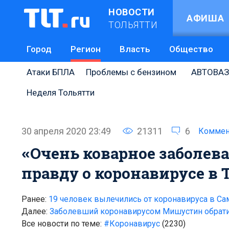
НОВОСТИ
АФИША
ТОЛЬЯТТИ
Город
Регион
Власть
Общество
Атаки БПЛА
Проблемы с бензином
АВТОВАЗ
Неделя Тольятти
30 апреля 2020 23:49
21311
6
Коммен
«Очень коварное заболева
правду о коронавирусе в 
Ранее:
19 человек вылечились от коронавируса в Сам
Далее:
Заболевший коронавирусом Мишустин обратил
Все новости по теме:
#Коронавирус
(2230)