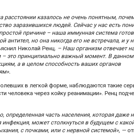
на расстоянии казалось не очень понятным, почем
ество заразившихся людей. Сейчас у нас есть по
 простой причине – наша иммунная система готов
й антител, но она никогда его не встречала, и у н
яснил Николай Ренц.
– Наш организм отвечает на
ли – это принципиально важный момент. В данном
циям, а в целом способность ваших органов
ям».
еболевших в легкой форме, наблюдаются такие се
и человека через койку реанимации». Ренц подч
, определенная часть населения, которая даже н
я инфекция, может столкнуться в будущем с какой
хания, с почками, или с нервной системой», —
от