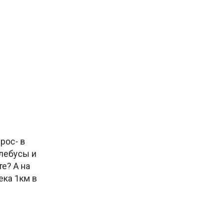
рос- в
йлебусы и
е? А на
ека 1км в