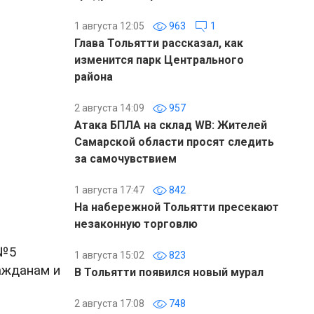
1 августа 12:05
963
1
Глава Тольятти рассказал, как
изменится парк Центрального
района
2 августа 14:09
957
Атака БПЛА на склад WB: Жителей
Самарской области просят следить
за самочувствием
1 августа 17:47
842
На набережной Тольятти пресекают
незаконную торговлю
 №5
1 августа 15:02
823
ажданам и
В Тольятти появился новый мурал
2 августа 17:08
748