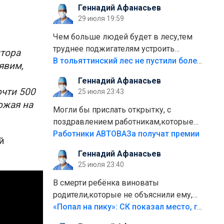
Геннадий Афанасьев
плитки не хватило,т.к.осенью и зимой
29 июля 19:59
лежала в парке и испортилась.Да
еще,видимо,часть украли.
Чем больше людей будет в лесу,тем
труднее поджигателям устроить
лтора
пожар.Тех кто разводит костры,тех
В тольяттинский лес не пустили более тысячи автомобилей
явим,
надо безбожно штрафовать.Камер
Геннадий Афанасьев
полно стоит,почему водители всё
очти 500
25 июля 23:43
равно едут в лес? Штрафы мизерные.
ожая на
Могли бы прислать открытку, с
поздравлением работникам,которые
больше сорока лет отработали на
Работники АВТОВАЗа получат премии
й
предприятии.
Геннадий Афанасьев
25 июля 23:40
В смерти ребёнка виноваты
родители,которые не объяснили ему,
что такое хорошо и что такое плохо!
«Попал на пику»: СК показал место, где был смертельно травмирован ребенок в Тольятти
Лезть через такой забор,верх