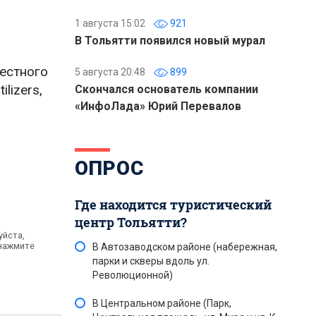
1 августа 15:02
921
В Тольятти появился новый мурал
естного
5 августа 20:48
899
lizers,
Скончался основатель компании
«ИнфоЛада» Юрий Перевалов
и
ОПРОС
Где находится туристический
центр Тольятти?
уйста,
 нажмите
В Автозаводском районе (набережная,
парки и скверы вдоль ул.
Революционной)
В Центральном районе (Парк,