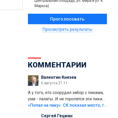
Центральная площадь, ул. Мира и ул. К.
Маркса)
Просмотреть результаты
КОММЕНТАРИИ
Валентин Князев
6 августа 21:11
А у того, кто соорудил забор с пиками,
ума - палаты. И не торопятся эти пики
срезать
«Попал на пику»: СК показал место, где был смертельно травмирован ребенок в Тольятти
Сергей Гецман