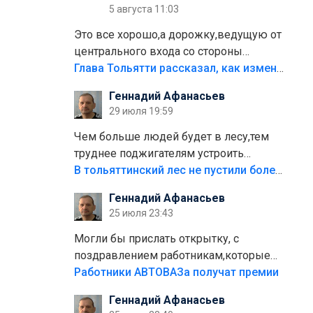
5 августа 11:03
Это все хорошо,а дорожку,ведущую от
центрального входа со стороны
кафе"Мираж" к аттракционам слабо
Глава Тольятти рассказал, как изменится парк Центрального района
доделать?А то бордюры положили,а
Геннадий Афанасьев
плитки не хватило,т.к.осенью и зимой
29 июля 19:59
лежала в парке и испортилась.Да
еще,видимо,часть украли.
Чем больше людей будет в лесу,тем
труднее поджигателям устроить
пожар.Тех кто разводит костры,тех
В тольяттинский лес не пустили более тысячи автомобилей
надо безбожно штрафовать.Камер
Геннадий Афанасьев
полно стоит,почему водители всё
25 июля 23:43
равно едут в лес? Штрафы мизерные.
Могли бы прислать открытку, с
поздравлением работникам,которые
больше сорока лет отработали на
Работники АВТОВАЗа получат премии
предприятии.
Геннадий Афанасьев