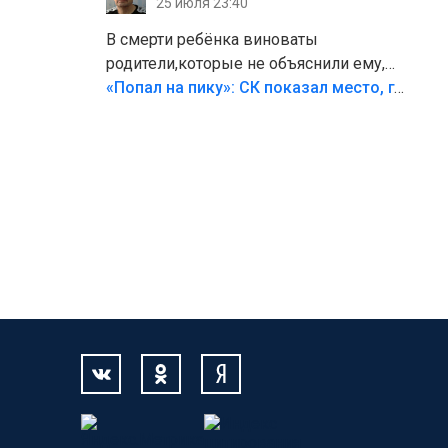
25 июля 23:40
В смерти ребёнка виноваты
родители,которые не объяснили ему,
что такое хорошо и что такое плохо!
«Попал на пику»: СК показал место, где был смертельно травмирован ребенок в Тольятти
Лезть через такой забор,верх
безумия,есть же калитка,ворота!
Жалко ребёнка,но он сам выбрал свою
судьбу.