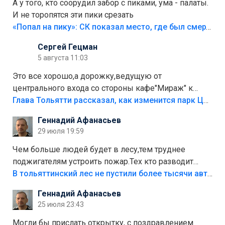
А у того, кто соорудил забор с пиками, ума - палаты.
И не торопятся эти пики срезать
«Попал на пику»: СК показал место, где был смертельно травмирован ребенок в Тольятти
Сергей Гецман
5 августа 11:03
Это все хорошо,а дорожку,ведущую от
центрального входа со стороны кафе"Мираж" к
аттракционам слабо доделать?А то бордюры
Глава Тольятти рассказал, как изменится парк Центрального района
положили,а плитки не хватило,т.к.осенью и зимой
Геннадий Афанасьев
лежала в парке и испортилась.Да еще,видимо,часть
29 июля 19:59
украли.
Чем больше людей будет в лесу,тем труднее
поджигателям устроить пожар.Тех кто разводит
костры,тех надо безбожно штрафовать.Камер полно
В тольяттинский лес не пустили более тысячи автомобилей
стоит,почему водители всё равно едут в лес?
Геннадий Афанасьев
Штрафы мизерные.
25 июля 23:43
Могли бы прислать открытку, с поздравлением