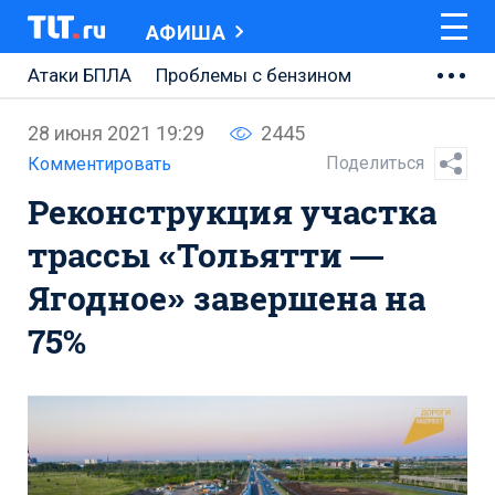
АФИША
Атаки БПЛА
Проблемы с бензином
АВТОВАЗ
28 июня 2021 19:29
2445
Ремонт Центральной площади
Поделиться
Комментировать
Реконструкция участка
Ремонт Обводного шоссе
трассы «Тольятти —
Набережная Тольятти
Ягодное» завершена на
Неделя Тольятти
75%