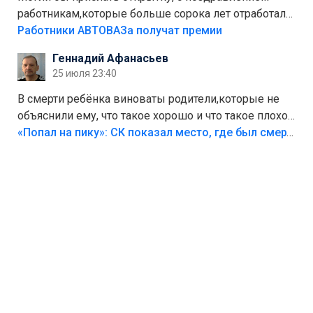
работникам,которые больше сорока лет отработали
на предприятии.
Работники АВТОВАЗа получат премии
Геннадий Афанасьев
25 июля 23:40
В смерти ребёнка виноваты родители,которые не
объяснили ему, что такое хорошо и что такое плохо!
Лезть через такой забор,верх безумия,есть же
«Попал на пику»: СК показал место, где был смертельно травмирован ребенок в Тольятти
калитка,ворота! Жалко ребёнка,но он сам выбрал
свою судьбу.