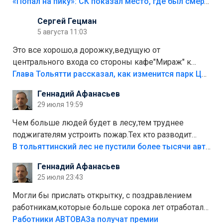
«Попал на пику»: СК показал место, где был смертельно травмирован ребенок в Тольятти
Сергей Гецман
5 августа 11:03
Это все хорошо,а дорожку,ведущую от
центрального входа со стороны кафе"Мираж" к
аттракционам слабо доделать?А то бордюры
Глава Тольятти рассказал, как изменится парк Центрального района
положили,а плитки не хватило,т.к.осенью и зимой
Геннадий Афанасьев
лежала в парке и испортилась.Да еще,видимо,часть
29 июля 19:59
украли.
Чем больше людей будет в лесу,тем труднее
поджигателям устроить пожар.Тех кто разводит
костры,тех надо безбожно штрафовать.Камер полно
В тольяттинский лес не пустили более тысячи автомобилей
стоит,почему водители всё равно едут в лес?
Геннадий Афанасьев
Штрафы мизерные.
25 июля 23:43
Могли бы прислать открытку, с поздравлением
работникам,которые больше сорока лет отработали
на предприятии.
Работники АВТОВАЗа получат премии