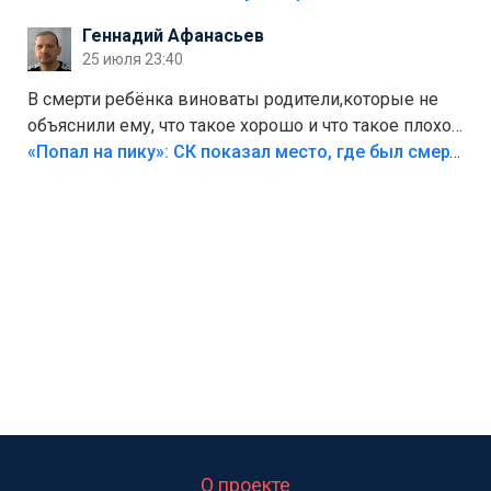
Геннадий Афанасьев
25 июля 23:40
В смерти ребёнка виноваты родители,которые не
объяснили ему, что такое хорошо и что такое плохо!
Лезть через такой забор,верх безумия,есть же
«Попал на пику»: СК показал место, где был смертельно травмирован ребенок в Тольятти
калитка,ворота! Жалко ребёнка,но он сам выбрал
свою судьбу.
О проекте