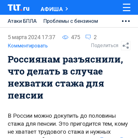
АФИША
Атаки БПЛА
Проблемы с бензином
АВТОВАЗ
5 марта 2024 17:37
475
2
Ремонт Центральной площади
Поделиться
Комментировать
Россиянам разъяснили,
Ремонт Обводного шоссе
что делать в случае
Набережная Тольятти
нехватки стажа для
Неделя Тольятти
пенсии
В России можно докупить до половины
стажа для пенсии. Это пригодится тем, кому
не хватает трудового стажа и нужных