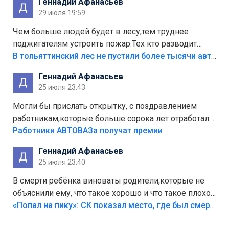
Геннадий Афанасьев
лежала в парке и испортилась.Да еще,видимо,часть
29 июля 19:59
украли.
Чем больше людей будет в лесу,тем труднее
поджигателям устроить пожар.Тех кто разводит
костры,тех надо безбожно штрафовать.Камер полно
В тольяттинский лес не пустили более тысячи автомобилей
стоит,почему водители всё равно едут в лес?
Геннадий Афанасьев
Штрафы мизерные.
25 июля 23:43
Могли бы прислать открытку, с поздравлением
работникам,которые больше сорока лет отработали
на предприятии.
Работники АВТОВАЗа получат премии
Геннадий Афанасьев
25 июля 23:40
В смерти ребёнка виноваты родители,которые не
объяснили ему, что такое хорошо и что такое плохо!
Лезть через такой забор,верх безумия,есть же
«Попал на пику»: СК показал место, где был смертельно травмирован ребенок в Тольятти
калитка,ворота! Жалко ребёнка,но он сам выбрал