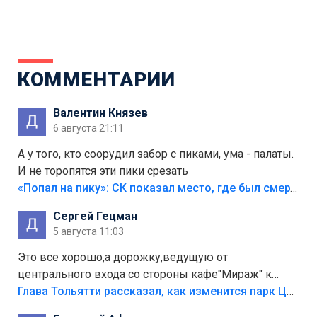
КОММЕНТАРИИ
Валентин Князев
6 августа 21:11
А у того, кто соорудил забор с пиками, ума - палаты.
И не торопятся эти пики срезать
«Попал на пику»: СК показал место, где был смертельно травмирован ребенок в Тольятти
Сергей Гецман
5 августа 11:03
Это все хорошо,а дорожку,ведущую от
центрального входа со стороны кафе"Мираж" к
аттракционам слабо доделать?А то бордюры
Глава Тольятти рассказал, как изменится парк Центрального района
положили,а плитки не хватило,т.к.осенью и зимой