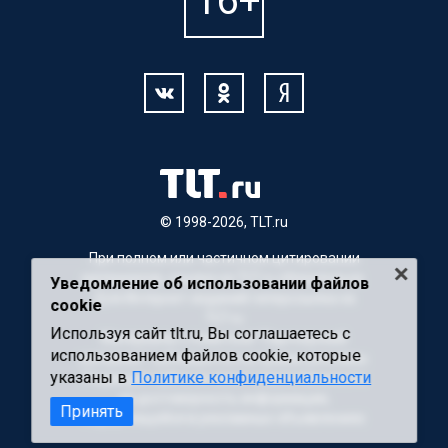
© 1998-2026, TLT.ru
При полном или частичном цитировании
материалов, ссылка на TLT.ru обязательна.
Уведомление об использовании файлов
Для Интернет-изданий гиперссылка на
cookie
TLT.ru
Используя сайт tlt.ru, Вы соглашаетесь с
Материалы с пометкой "Партнерский
использованием файлов cookie, которые
материал" публикуются на правах рекламы.
указаны в
Политике конфиденциальности
Редакция сайта не несет ответственности
за достоверность информации,
Принять
содержащейся в рекламных объявлениях