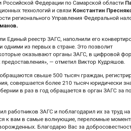
и Российской Федерации по Самарской области
П
ционных технологий и связи
Константин Пресняк
ости регионального Управления Федеральной нал
Еманов
.
и Единый реестр ЗАГС, наполнили его конверти
и одними из первых в стране. Это позволит
 которые оказывают органы ЗАГС, в цифровой фор
х предоставления», — отметил Виктор Кудряшов.
 обращаются свыше 500 тысяч граждан, регистри
ния, совершается более 210 тысяч юридически з
бернии в раз в год обращается в орган ЗАГС за п
л работников ЗАГС и поблагодарил их за труд на
ся к вам в самые волнующие, переломные момент
новорожденных. Благодарю Вас за добросовестност