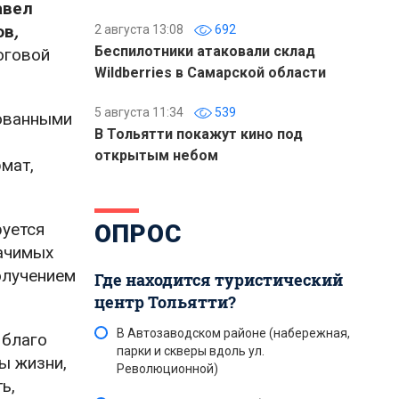
авел
ов
,
2 августа 13:08
692
Беспилотники атаковали склад
оговой
Wildberries в Самарской области
5 августа 11:34
539
рованными
В Тольятти покажут кино под
открытым небом
мат,
руется
ОПРОС
начимых
олучением
Где находится туристический
центр Тольятти?
В Автозаводском районе (набережная,
 благо
парки и скверы вдоль ул.
ы жизни,
Революционной)
ь,