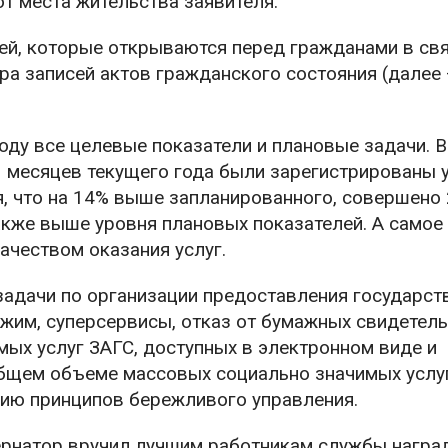
т места жительства заявителя.
ей, которые открываются перед гражданами в свя
ра записей актов гражданского состояния (далее
оду все целевые показатели и плановые задачи. В
1 месяцев текущего года были зарегистрированы 
я, что на 14% выше запланированного, совершено
акже выше уровня плановых показателей. А самое
ачеством оказания услуг.
задачи по организации предоставления государст
жим, суперсервисы, отказ от бумажных свидетель
ых услуг ЗАГС, доступных в электронном виде и
общем объеме массовых социально значимых услуг
ию принципов бережливого управления.
ернатор вручил лучшим работникам службы награ