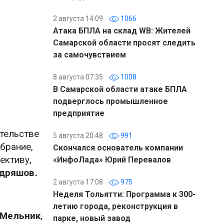
2 августа 14:09
1066
Атака БПЛА на склад WB: Жителей
Самарской области просят следить
за самочувствием
8 августа 07:35
1008
В Самарской области атаке БПЛА
подверглось промышленное
предприятие
тельстве
5 августа 20:48
991
брание,
Скончался основатель компании
ективу,
«ИнфоЛада» Юрий Перевалов
удряшов
.
2 августа 17:08
975
Неделя Тольятти: Программа к 300-
летию города, реконструкция в
 Мельник
,
парке, новый завод