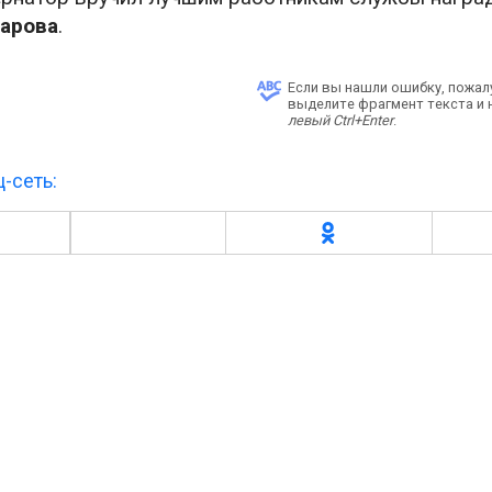
арова
.
Если вы нашли ошибку, пожал
выделите фрагмент текста и
левый Ctrl+Enter
.
-сеть: