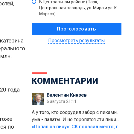
В Центральном районе (Парк,
остей,
Центральная площадь, ул. Мира и ул. К.
Маркса)
Екатерина
Просмотреть результаты
ерального
 млн.
КОММЕНТАРИИ
20 года
Валентин Князев
6 августа 21:11
А у того, кто соорудил забор с пиками,
 тоже
ума - палаты. И не торопятся эти пики
ся по
срезать
«Попал на пику»: СК показал место, где был смертельно травмирован ребенок в Тольятти