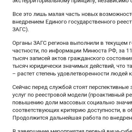
экстерриториальному принципу, независимо о
Все это лишь малая часть новых возможност
внедрением Единого государственного реест
ЗАГС).
Органы ЗАГС региона выполнили в текущем г
частности, по информации Минюста РФ, за 1
тысяч записей актов гражданского состояни
тысяч юридически значимых действий, что т
– растет степень удовлетворенности людей к
Сейчас перед службой стоят перспективные 
услуг по реестровой модели (проактивный ре
повышению доли массовых социально значим
соответствующих критерию доступности, в 
Продолжится дальнейшая работа по внедрен
В завершение мероприятия первый вице-губ