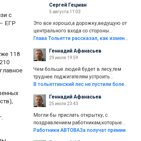
Сергей Гецман
5 августа 11:03
зи с
 – ЕГР
Это все хорошо,а дорожку,ведущую от
центрального входа со стороны
кафе"Мираж" к аттракционам слабо
Глава Тольятти рассказал, как изменится парк Центрального района
доделать?А то бордюры положили,а
Геннадий Афанасьев
уже 118
плитки не хватило,т.к.осенью и зимой
29 июля 19:59
лежала в парке и испортилась.Да
 210
еще,видимо,часть украли.
Чем больше людей будет в лесу,тем
 главное
труднее поджигателям устроить
пожар.Тех кто разводит костры,тех
В тольяттинский лес не пустили более тысячи автомобилей
надо безбожно штрафовать.Камер
венных
Геннадий Афанасьев
полно стоит,почему водители всё
ств),
25 июля 23:43
равно едут в лес? Штрафы мизерные.
Могли бы прислать открытку, с
.
поздравлением работникам,которые
больше сорока лет отработали на
Работники АВТОВАЗа получат премии
предприятии.
ды