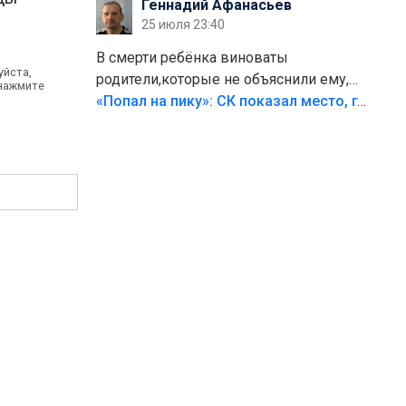
Геннадий Афанасьев
25 июля 23:40
В смерти ребёнка виноваты
уйста,
родители,которые не объяснили ему,
 нажмите
что такое хорошо и что такое плохо!
«Попал на пику»: СК показал место, где был смертельно травмирован ребенок в Тольятти
Лезть через такой забор,верх
безумия,есть же калитка,ворота!
Жалко ребёнка,но он сам выбрал свою
судьбу.