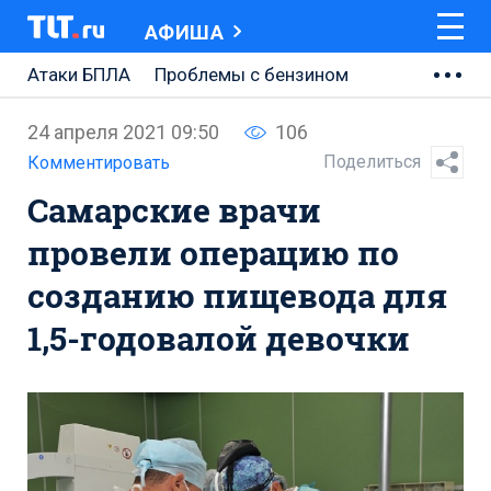
АФИША
Атаки БПЛА
Проблемы с бензином
АВТОВАЗ
24 апреля 2021 09:50
106
Ремонт Центральной площади
Поделиться
Комментировать
Самарские врачи
Ремонт Обводного шоссе
провели операцию по
Набережная Тольятти
созданию пищевода для
Неделя Тольятти
1,5-годовалой девочки