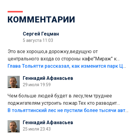
КОММЕНТАРИИ
Сергей Гецман
5 августа 11:03
Это все хорошо,а дорожку,ведущую от
центрального входа со стороны кафе"Мираж" к
аттракционам слабо доделать?А то бордюры
Глава Тольятти рассказал, как изменится парк Центрального района
положили,а плитки не хватило,т.к.осенью и зимой
Геннадий Афанасьев
лежала в парке и испортилась.Да еще,видимо,часть
29 июля 19:59
украли.
Чем больше людей будет в лесу,тем труднее
поджигателям устроить пожар.Тех кто разводит
костры,тех надо безбожно штрафовать.Камер полно
В тольяттинский лес не пустили более тысячи автомобилей
стоит,почему водители всё равно едут в лес?
Геннадий Афанасьев
Штрафы мизерные.
25 июля 23:43