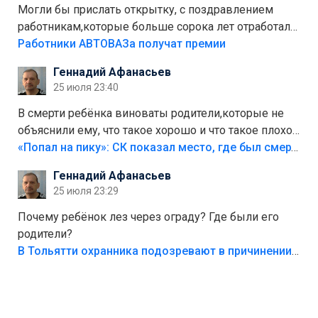
Могли бы прислать открытку, с поздравлением
работникам,которые больше сорока лет отработали
на предприятии.
Работники АВТОВАЗа получат премии
Геннадий Афанасьев
25 июля 23:40
В смерти ребёнка виноваты родители,которые не
объяснили ему, что такое хорошо и что такое плохо!
Лезть через такой забор,верх безумия,есть же
«Попал на пику»: СК показал место, где был смертельно травмирован ребенок в Тольятти
калитка,ворота! Жалко ребёнка,но он сам выбрал
Геннадий Афанасьев
свою судьбу.
25 июля 23:29
Почему ребёнок лез через ограду? Где были его
родители?
В Тольятти охранника подозревают в причинении смерти ребенку