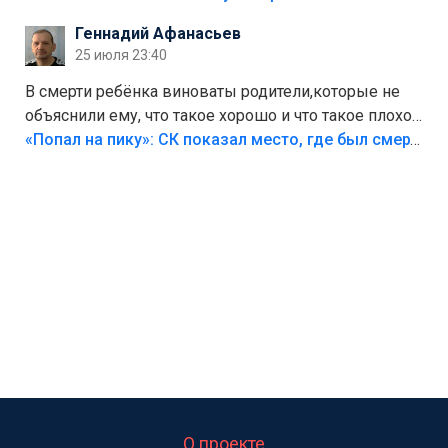
Геннадий Афанасьев
25 июля 23:40
В смерти ребёнка виноваты родители,которые не
объяснили ему, что такое хорошо и что такое плохо!
Лезть через такой забор,верх безумия,есть же
«Попал на пику»: СК показал место, где был смертельно травмирован ребенок в Тольятти
калитка,ворота! Жалко ребёнка,но он сам выбрал
свою судьбу.
О проекте