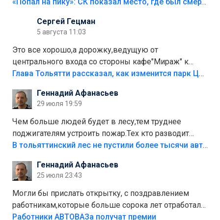
«Попал на пику»: СК показал место, где был смертельно травмирован ребенок в Тольятти
Сергей Гецман
5 августа 11:03
Это все хорошо,а дорожку,ведущую от
центрального входа со стороны кафе"Мираж" к
аттракционам слабо доделать?А то бордюры
Глава Тольятти рассказал, как изменится парк Центрального района
положили,а плитки не хватило,т.к.осенью и зимой
Геннадий Афанасьев
лежала в парке и испортилась.Да еще,видимо,часть
29 июля 19:59
украли.
Чем больше людей будет в лесу,тем труднее
поджигателям устроить пожар.Тех кто разводит
костры,тех надо безбожно штрафовать.Камер полно
В тольяттинский лес не пустили более тысячи автомобилей
стоит,почему водители всё равно едут в лес?
Геннадий Афанасьев
Штрафы мизерные.
25 июля 23:43
Могли бы прислать открытку, с поздравлением
работникам,которые больше сорока лет отработали
на предприятии.
Работники АВТОВАЗа получат премии