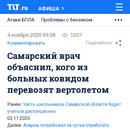
АФИША
Атаки БПЛА
Проблемы с бензином
АВТОВАЗ
4 ноября 2020 09:08
1057
Ремонт Центральной площади
Поделиться
Комментировать
Самарский врач
Ремонт Обводного шоссе
объяснил, кого из
Набережная Тольятти
больных ковидом
Неделя Тольятти
перевозят вертолетом
Ранее:
Часть школьников Самарской области будет
учиться дистанционно .
03.11.2020
Далее:
Азаров потребовал за сутки отработать