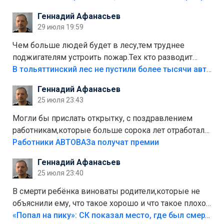
положили,а плитки не хватило,т.к.осенью и зимой
Геннадий Афанасьев
лежала в парке и испортилась.Да еще,видимо,часть
29 июля 19:59
украли.
Чем больше людей будет в лесу,тем труднее
поджигателям устроить пожар.Тех кто разводит
костры,тех надо безбожно штрафовать.Камер полно
В тольяттинский лес не пустили более тысячи автомобилей
стоит,почему водители всё равно едут в лес?
Геннадий Афанасьев
Штрафы мизерные.
25 июля 23:43
Могли бы прислать открытку, с поздравлением
работникам,которые больше сорока лет отработали
на предприятии.
Работники АВТОВАЗа получат премии
Геннадий Афанасьев
25 июля 23:40
В смерти ребёнка виноваты родители,которые не
объяснили ему, что такое хорошо и что такое плохо!
Лезть через такой забор,верх безумия,есть же
«Попал на пику»: СК показал место, где был смертельно травмирован ребенок в Тольятти