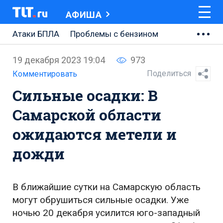
АФИША
Атаки БПЛА
Проблемы с бензином
АВТОВАЗ
19 декабря 2023 19:04
973
Ремонт Центральной площади
Поделиться
Комментировать
Сильные осадки: В
Ремонт Обводного шоссе
Самарской области
Набережная Тольятти
ожидаются метели и
Неделя Тольятти
дожди
В ближайшие сутки на Самарскую область
могут обрушиться сильные осадки. Уже
ночью 20 декабря усилится юго-западный