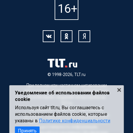
© 1998-2026, TLT.ru
При полном или частичном цитировании
материалов, ссылка на TLT.ru обязательна.
Уведомление об использовании файлов
Для Интернет-изданий гиперссылка на
cookie
TLT.ru
Используя сайт tlt.ru, Вы соглашаетесь с
Материалы с пометкой "Партнерский
использованием файлов cookie, которые
материал" публикуются на правах рекламы.
указаны в
Политике конфиденциальности
Редакция сайта не несет ответственности
за достоверность информации,
Принять
содержащейся в рекламных объявлениях