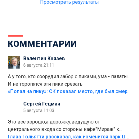
Просмотреть результаты
КОММЕНТАРИИ
Валентин Князев
6 августа 21:11
А у того, кто соорудил забор с пиками, ума - палаты.
И не торопятся эти пики срезать
«Попал на пику»: СК показал место, где был смертельно травмирован ребенок в Тольятти
Сергей Гецман
5 августа 11:03
Это все хорошо,а дорожку,ведущую от
центрального входа со стороны кафе"Мираж" к
аттракционам слабо доделать?А то бордюры
Глава Тольятти рассказал, как изменится парк Центрального района