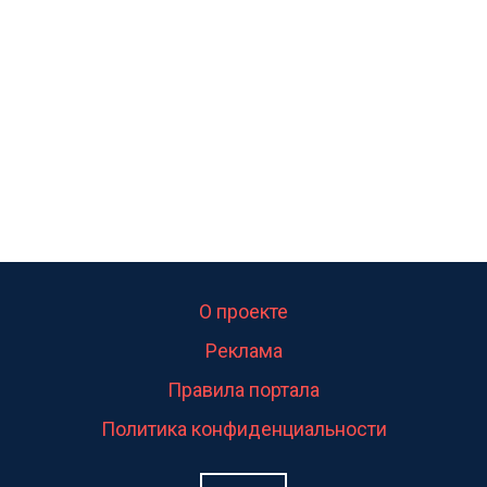
калитка,ворота! Жалко ребёнка,но он сам выбрал
свою судьбу.
О проекте
Реклама
Правила портала
Политика конфиденциальности