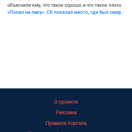
объяснили ему, что такое хорошо и что такое плохо!
Лезть через такой забор,верх безумия,есть же
«Попал на пику»: СК показал место, где был смертельно травмирован ребенок в Тольятти
калитка,ворота! Жалко ребёнка,но он сам выбрал
свою судьбу.
О проекте
Реклама
Правила портала