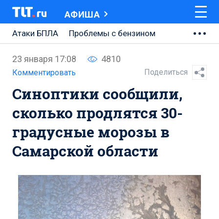
АФИША
Атаки БПЛА
Проблемы с бензином
АВТОВАЗ
23 января 17:08
4810
Ремонт Центральной площади
Поделиться
Комментировать
Синоптики сообщили,
Ремонт Обводного шоссе
сколько продлятся 30-
Набережная Тольятти
градусные морозы в
Неделя Тольятти
Самарской области