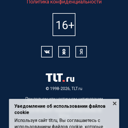
Политика конфиденциальности
© 1998-2026, TLT.ru
При полном или частичном цитировании
материалов, ссылка на TLT.ru обязательна.
Уведомление об использовании файлов
Для Интернет-изданий гиперссылка на
cookie
TLT.ru
Используя сайт tlt.ru, Вы соглашаетесь с
Материалы с пометкой "Партнерский
использованием файлов cookie, которые
материал" публикуются на правах рекламы.