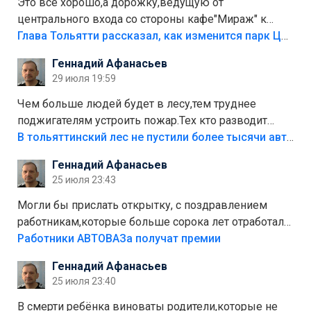
Это все хорошо,а дорожку,ведущую от
центрального входа со стороны кафе"Мираж" к
аттракционам слабо доделать?А то бордюры
Глава Тольятти рассказал, как изменится парк Центрального района
положили,а плитки не хватило,т.к.осенью и зимой
Геннадий Афанасьев
лежала в парке и испортилась.Да еще,видимо,часть
29 июля 19:59
украли.
Чем больше людей будет в лесу,тем труднее
поджигателям устроить пожар.Тех кто разводит
костры,тех надо безбожно штрафовать.Камер полно
В тольяттинский лес не пустили более тысячи автомобилей
стоит,почему водители всё равно едут в лес?
Геннадий Афанасьев
Штрафы мизерные.
25 июля 23:43
Могли бы прислать открытку, с поздравлением
работникам,которые больше сорока лет отработали
на предприятии.
Работники АВТОВАЗа получат премии
Геннадий Афанасьев
25 июля 23:40
В смерти ребёнка виноваты родители,которые не