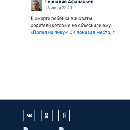
Геннадий Афанасьев
25 июля 23:40
В смерти ребёнка виноваты
родители,которые не объяснили ему,
что такое хорошо и что такое плохо!
«Попал на пику»: СК показал место, где был смертельно травмирован ребенок в Тольятти
Лезть через такой забор,верх
безумия,есть же калитка,ворота!
Жалко ребёнка,но он сам выбрал свою
судьбу.