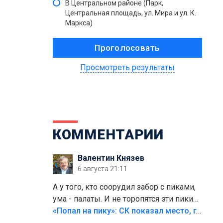
В Центральном районе (Парк,
Центральная площадь, ул. Мира и ул. К.
Маркса)
Просмотреть результаты
КОММЕНТАРИИ
Валентин Князев
6 августа 21:11
А у того, кто соорудил забор с пиками,
ума - палаты. И не торопятся эти пики
срезать
«Попал на пику»: СК показал место, где был смертельно травмирован ребенок в Тольятти