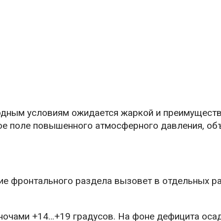
годным условиям ожидается жаркой и преимущест
ное поле повышенного атмосферного давления, о
ие фронтального раздела вызовет в отдельных р
ночами +14…+19 градусов. На фоне дефицита оса