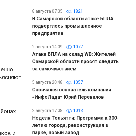
8 августа 07:35
1821
В Самарской области атаке БПЛА
подверглось промышленное
предприятие
2 августа 14:09
1077
Атака БПЛА на склад WB: Жителей
Самарской области просят следить
венно
за самочувствием
бъясняют
5 августа 20:48
1057
Скончался основатель компании
«ИнфоЛада» Юрий Перевалов
айонах
2 августа 17:08
1013
Неделя Тольятти: Программа к 300-
летию города, реконструкция в
дков и
парке, новый завод