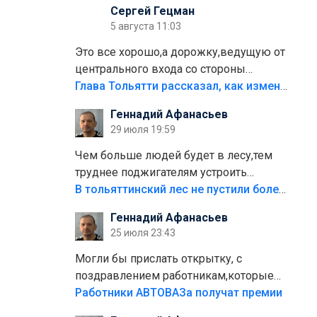
Сергей Гецман
5 августа 11:03
Это все хорошо,а дорожку,ведущую от
центрального входа со стороны
кафе"Мираж" к аттракционам слабо
Глава Тольятти рассказал, как изменится парк Центрального района
доделать?А то бордюры положили,а
Геннадий Афанасьев
плитки не хватило,т.к.осенью и зимой
29 июля 19:59
лежала в парке и испортилась.Да
еще,видимо,часть украли.
Чем больше людей будет в лесу,тем
труднее поджигателям устроить
пожар.Тех кто разводит костры,тех
В тольяттинский лес не пустили более тысячи автомобилей
надо безбожно штрафовать.Камер
Геннадий Афанасьев
полно стоит,почему водители всё
25 июля 23:43
равно едут в лес? Штрафы мизерные.
Могли бы прислать открытку, с
поздравлением работникам,которые
больше сорока лет отработали на
Работники АВТОВАЗа получат премии
предприятии.