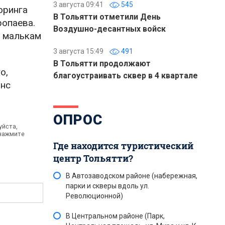
3 августа 09:41
545
оринга
В Тольятти отметили День
опаева.
Воздушно-десантных войск
т малькам
3 августа 15:49
491
В Тольятти продолжают
о,
благоустраивать сквер в 4 квартале
анс
ОПРОС
уйста,
 нажмите
Где находится туристический
центр Тольятти?
В Автозаводском районе (набережная,
парки и скверы вдоль ул.
Революционной)
В Центральном районе (Парк,