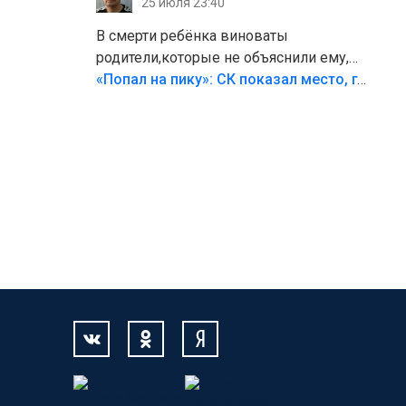
25 июля 23:40
В смерти ребёнка виноваты
родители,которые не объяснили ему,
что такое хорошо и что такое плохо!
«Попал на пику»: СК показал место, где был смертельно травмирован ребенок в Тольятти
Лезть через такой забор,верх
безумия,есть же калитка,ворота!
Жалко ребёнка,но он сам выбрал свою
судьбу.