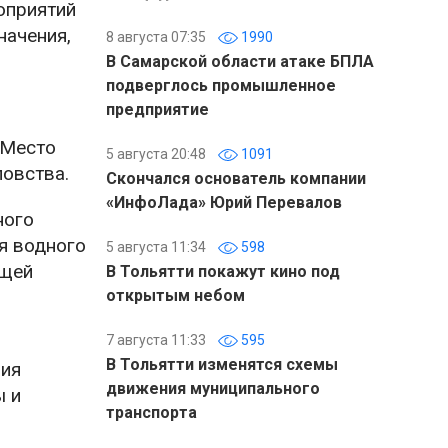
оприятий
начения,
8 августа 07:35
1990
В Самарской области атаке БПЛА
подверглось промышленное
предприятие
 Место
5 августа 20:48
1091
овства.
Скончался основатель компании
«ИнфоЛада» Юрий Перевалов
ного
я водного
5 августа 11:34
598
ющей
В Тольятти покажут кино под
открытым небом
7 августа 11:33
595
В Тольятти изменятся схемы
ния
движения муниципального
ы и
транспорта