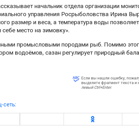
ассказывает начальник отдела организации монит
риального управления Росрыболовства Ирина Выр
ого размер и веса, а температура воды позволяе
 себе место на зимовку».
енными промысловыми породами рыб. Помимо этог
ором водоёмов, сазан регулирует природный бал
Если вы нашли ошибку, пожал
выделите фрагмент текста и
левый Ctrl+Enter
.
-сеть: