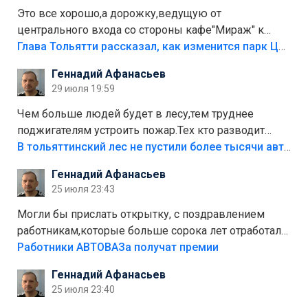
Это все хорошо,а дорожку,ведущую от
центрального входа со стороны кафе"Мираж" к
аттракционам слабо доделать?А то бордюры
Глава Тольятти рассказал, как изменится парк Центрального района
положили,а плитки не хватило,т.к.осенью и зимой
Геннадий Афанасьев
лежала в парке и испортилась.Да еще,видимо,часть
29 июля 19:59
украли.
Чем больше людей будет в лесу,тем труднее
поджигателям устроить пожар.Тех кто разводит
костры,тех надо безбожно штрафовать.Камер полно
В тольяттинский лес не пустили более тысячи автомобилей
стоит,почему водители всё равно едут в лес?
Геннадий Афанасьев
Штрафы мизерные.
25 июля 23:43
Могли бы прислать открытку, с поздравлением
работникам,которые больше сорока лет отработали
на предприятии.
Работники АВТОВАЗа получат премии
Геннадий Афанасьев
25 июля 23:40