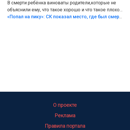
В смерти ребёнка виноваты родители,которые не
объяснили ему, что такое хорошо и что такое плохо!
Лезть через такой забор,верх безумия,есть же
«Попал на пику»: СК показал место, где был смертельно травмирован ребенок в Тольятти
калитка,ворота! Жалко ребёнка,но он сам выбрал
свою судьбу.
О проекте
Реклама
Правила портала