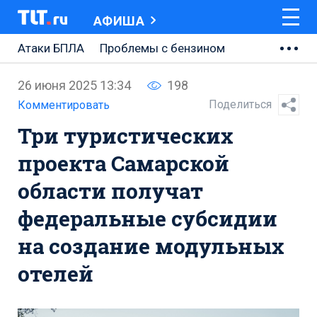
АФИША
Атаки БПЛА
Проблемы с бензином
АВТОВАЗ
26 июня 2025 13:34
198
Ремонт Центральной площади
Поделиться
Комментировать
Три туристических
Ремонт Обводного шоссе
проекта Самарской
Набережная Тольятти
области получат
Неделя Тольятти
федеральные субсидии
на создание модульных
отелей