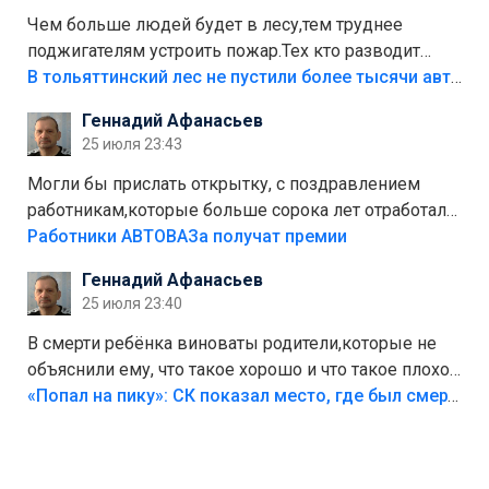
Чем больше людей будет в лесу,тем труднее
поджигателям устроить пожар.Тех кто разводит
костры,тех надо безбожно штрафовать.Камер полно
В тольяттинский лес не пустили более тысячи автомобилей
стоит,почему водители всё равно едут в лес?
Геннадий Афанасьев
Штрафы мизерные.
25 июля 23:43
Могли бы прислать открытку, с поздравлением
работникам,которые больше сорока лет отработали
на предприятии.
Работники АВТОВАЗа получат премии
Геннадий Афанасьев
25 июля 23:40
В смерти ребёнка виноваты родители,которые не
объяснили ему, что такое хорошо и что такое плохо!
Лезть через такой забор,верх безумия,есть же
«Попал на пику»: СК показал место, где был смертельно травмирован ребенок в Тольятти
калитка,ворота! Жалко ребёнка,но он сам выбрал
свою судьбу.