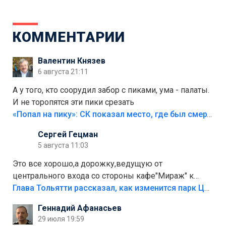
КОММЕНТАРИИ
Валентин Князев
6 августа 21:11
А у того, кто соорудил забор с пиками, ума - палаты.
И не торопятся эти пики срезать
«Попал на пику»: СК показал место, где был смертельно травмирован ребенок в Тольятти
Сергей Гецман
5 августа 11:03
Это все хорошо,а дорожку,ведущую от
центрального входа со стороны кафе"Мираж" к
аттракционам слабо доделать?А то бордюры
Глава Тольятти рассказал, как изменится парк Центрального района
положили,а плитки не хватило,т.к.осенью и зимой
Геннадий Афанасьев
лежала в парке и испортилась.Да еще,видимо,часть
29 июля 19:59
украли.