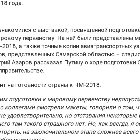
18 года.
знакомился с выставкой, посвященной подготовк
ировому первенству. На ней были представлены м
-2018, а также точные копии авиатранспортных уз
тов, представленных Самарской областью – стади
трий Азаров рассказал Путину о ходе подготовки 
лправительстве.
нт на готовности страны к ЧМ-2018.
амм подготовки к мировому первенству недопуст
с коллегами смотрели макеты, говорили о том, чт
не удовлетворительно, но отставания некоторые 
его там такого страшного нет. Но, как всегда, я о
вторить, на заключительном этапе сложнее всего
собое внимание»
.