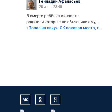
Геннадий Афанасьев
25 июля 23:40
В смерти ребёнка виноваты
родители,которые не объяснили ему,
что такое хорошо и что такое плохо!
«Попал на пику»: СК показал место, где был смертельно травмирован ребенок в Тольятти
Лезть через такой забор,верх
безумия,есть же калитка,ворота!
Жалко ребёнка,но он сам выбрал свою
судьбу.