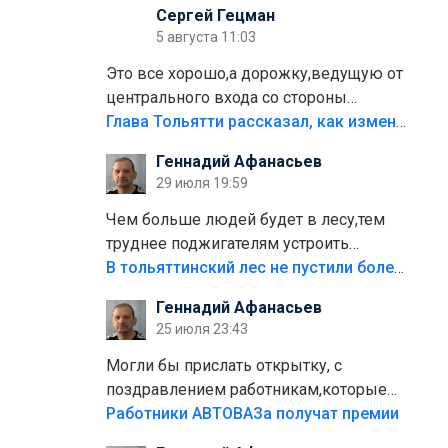
Сергей Гецман
5 августа 11:03
Это все хорошо,а дорожку,ведущую от
центрального входа со стороны
кафе"Мираж" к аттракционам слабо
Глава Тольятти рассказал, как изменится парк Центрального района
доделать?А то бордюры положили,а
Геннадий Афанасьев
плитки не хватило,т.к.осенью и зимой
29 июля 19:59
лежала в парке и испортилась.Да
еще,видимо,часть украли.
Чем больше людей будет в лесу,тем
труднее поджигателям устроить
пожар.Тех кто разводит костры,тех
В тольяттинский лес не пустили более тысячи автомобилей
надо безбожно штрафовать.Камер
Геннадий Афанасьев
полно стоит,почему водители всё
25 июля 23:43
равно едут в лес? Штрафы мизерные.
Могли бы прислать открытку, с
поздравлением работникам,которые
больше сорока лет отработали на
Работники АВТОВАЗа получат премии
предприятии.