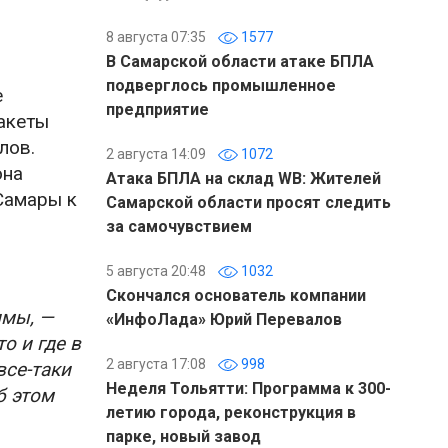
8 августа 07:35
1577
В Самарской области атаке БПЛА
подверглось промышленное
е
предприятие
акеты
лов.
2 августа 14:09
1072
она
Атака БПЛА на склад WB: Жителей
Самары к
Самарской области просят следить
за самочувствием
5 августа 20:48
1032
Скончался основатель компании
имы, —
«ИнфоЛада» Юрий Перевалов
о и где в
2 августа 17:08
998
все-таки
Неделя Тольятти: Программа к 300-
б этом
летию города, реконструкция в
парке, новый завод