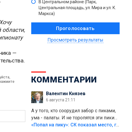
ь
В Центральном районе (Парк,
Центральная площадь, ул. Мира и ул. К.
Маркса)
 Хочу
 области,
мпионату
Просмотреть результаты
чика —
тельства.
уйста,
КОММЕНТАРИИ
 нажмите
Валентин Князев
6 августа 21:11
А у того, кто соорудил забор с пиками,
ума - палаты. И не торопятся эти пики
срезать
«Попал на пику»: СК показал место, где был смертельно травмирован ребенок в Тольятти