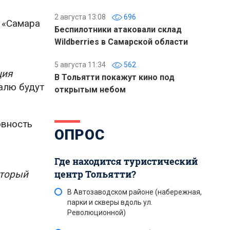
2 августа 13:08
696
 «Самара
Беспилотники атаковали склад
Wildberries в Самарской области
5 августа 11:34
562
ция
В Тольятти покажут кино под
иалю будут
открытым небом
овность
ОПРОС
Где находится туристический
центр Тольятти?
оторый
В Автозаводском районе (набережная,
парки и скверы вдоль ул.
Революционной)