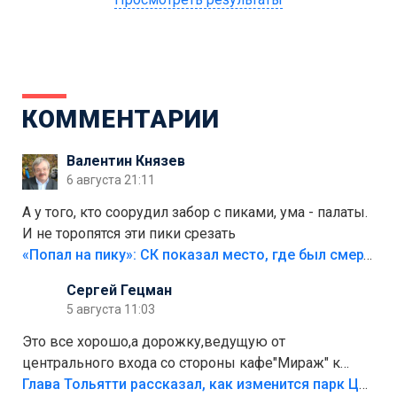
КОММЕНТАРИИ
Валентин Князев
6 августа 21:11
А у того, кто соорудил забор с пиками, ума - палаты.
И не торопятся эти пики срезать
«Попал на пику»: СК показал место, где был смертельно травмирован ребенок в Тольятти
Сергей Гецман
5 августа 11:03
Это все хорошо,а дорожку,ведущую от
центрального входа со стороны кафе"Мираж" к
аттракционам слабо доделать?А то бордюры
Глава Тольятти рассказал, как изменится парк Центрального района