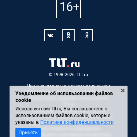
© 1998-2026, TLT.ru
При полном или частичном цитировании
материалов, ссылка на TLT.ru обязательна.
Уведомление об использовании файлов
Для Интернет-изданий гиперссылка на
cookie
TLT.ru
Используя сайт tlt.ru, Вы соглашаетесь с
Материалы с пометкой "Партнерский
использованием файлов cookie, которые
материал" публикуются на правах рекламы.
указаны в
Политике конфиденциальности
Редакция сайта не несет ответственности
за достоверность информации,
Принять
содержащейся в рекламных объявлениях