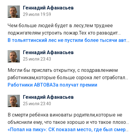
положили,а плитки не хватило,т.к.осенью и зимой
Геннадий Афанасьев
лежала в парке и испортилась.Да еще,видимо,часть
29 июля 19:59
украли.
Чем больше людей будет в лесу,тем труднее
поджигателям устроить пожар.Тех кто разводит
костры,тех надо безбожно штрафовать.Камер полно
В тольяттинский лес не пустили более тысячи автомобилей
стоит,почему водители всё равно едут в лес?
Геннадий Афанасьев
Штрафы мизерные.
25 июля 23:43
Могли бы прислать открытку, с поздравлением
работникам,которые больше сорока лет отработали
на предприятии.
Работники АВТОВАЗа получат премии
Геннадий Афанасьев
25 июля 23:40
В смерти ребёнка виноваты родители,которые не
объяснили ему, что такое хорошо и что такое плохо!
Лезть через такой забор,верх безумия,есть же
«Попал на пику»: СК показал место, где был смертельно травмирован ребенок в Тольятти
калитка,ворота! Жалко ребёнка,но он сам выбрал