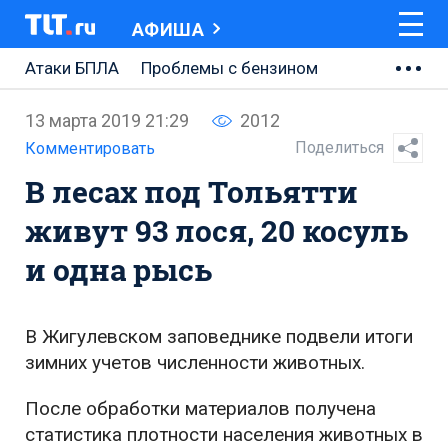
АФИША
Атаки БПЛА
Проблемы с бензином
АВТОВАЗ
13 марта 2019 21:29
2012
Ремонт Центральной площади
Поделиться
Комментировать
В лесах под Тольятти
Ремонт Обводного шоссе
живут 93 лося, 20 косуль
Набережная Тольятти
и одна рысь
Неделя Тольятти
В Жигулевском заповеднике подвели итоги
зимних учетов численности животных.
После обработки материалов получена
статистика плотности населения животных в