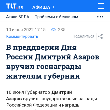
АФИША
Атаки БПЛА
Проблемы с бензином
АВТОВАЗ
10 июня 2022 17:15
235
Ремонт Центральной площади
Поделиться
Комментировать
В преддверии Дня
Ремонт Обводного шоссе
России Дмитрий Азаров
Набережная Тольятти
вручил госнаграды
Неделя Тольятти
жителям губернии
10 июня Губернатор
Дмитрий
Азаров
вручил государственные награды
Российской Федерации и награды