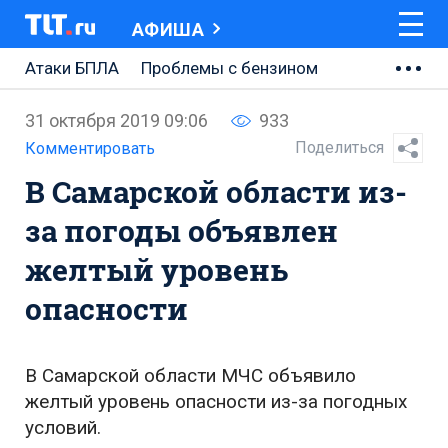
АФИША
Атаки БПЛА
Проблемы с бензином
АВТОВАЗ
31 октября 2019 09:06
933
Ремонт Центральной площади
Поделиться
Комментировать
В Самарской области из-
Ремонт Обводного шоссе
за погоды объявлен
Набережная Тольятти
желтый уровень
Неделя Тольятти
опасности
В Самарской области МЧС объявило
желтый уровень опасности из-за погодных
условий.