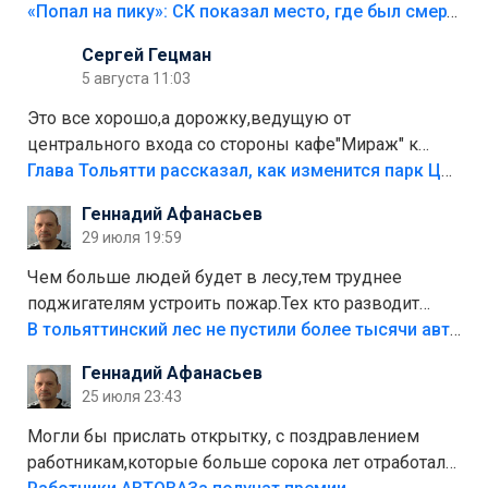
«Попал на пику»: СК показал место, где был смертельно травмирован ребенок в Тольятти
Сергей Гецман
5 августа 11:03
Это все хорошо,а дорожку,ведущую от
центрального входа со стороны кафе"Мираж" к
аттракционам слабо доделать?А то бордюры
Глава Тольятти рассказал, как изменится парк Центрального района
положили,а плитки не хватило,т.к.осенью и зимой
Геннадий Афанасьев
лежала в парке и испортилась.Да еще,видимо,часть
29 июля 19:59
украли.
Чем больше людей будет в лесу,тем труднее
поджигателям устроить пожар.Тех кто разводит
костры,тех надо безбожно штрафовать.Камер полно
В тольяттинский лес не пустили более тысячи автомобилей
стоит,почему водители всё равно едут в лес?
Геннадий Афанасьев
Штрафы мизерные.
25 июля 23:43
Могли бы прислать открытку, с поздравлением
работникам,которые больше сорока лет отработали