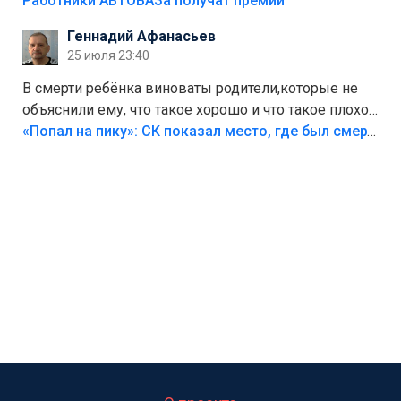
на предприятии.
Работники АВТОВАЗа получат премии
Геннадий Афанасьев
25 июля 23:40
В смерти ребёнка виноваты родители,которые не
объяснили ему, что такое хорошо и что такое плохо!
Лезть через такой забор,верх безумия,есть же
«Попал на пику»: СК показал место, где был смертельно травмирован ребенок в Тольятти
калитка,ворота! Жалко ребёнка,но он сам выбрал
свою судьбу.