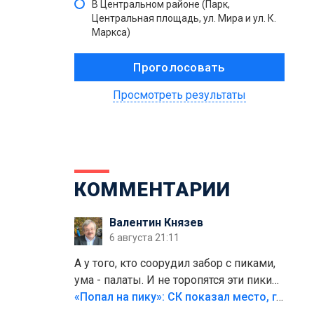
В Центральном районе (Парк,
Центральная площадь, ул. Мира и ул. К.
Маркса)
Просмотреть результаты
КОММЕНТАРИИ
Валентин Князев
6 августа 21:11
А у того, кто соорудил забор с пиками,
ума - палаты. И не торопятся эти пики
срезать
«Попал на пику»: СК показал место, где был смертельно травмирован ребенок в Тольятти