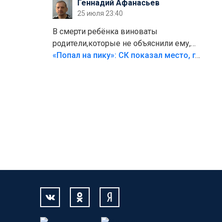
Геннадий Афанасьев
25 июля 23:40
В смерти ребёнка виноваты
родители,которые не объяснили ему,
что такое хорошо и что такое плохо!
«Попал на пику»: СК показал место, где был смертельно травмирован ребенок в Тольятти
Лезть через такой забор,верх
безумия,есть же калитка,ворота!
Жалко ребёнка,но он сам выбрал свою
судьбу.