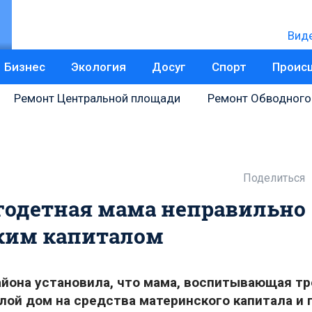
Вид
Бизнес
Экология
Досуг
Спорт
Проис
Ремонт Центральной площади
Ремонт Обводного
Поделиться
годетная мама неправильно
ким капиталом
айона установила, что мама, воспитывающая тр
ой дом на средства материнского капитала и 