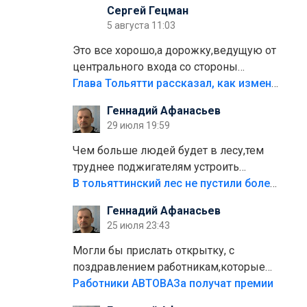
Сергей Гецман
5 августа 11:03
Это все хорошо,а дорожку,ведущую от
центрального входа со стороны
кафе"Мираж" к аттракционам слабо
Глава Тольятти рассказал, как изменится парк Центрального района
доделать?А то бордюры положили,а
Геннадий Афанасьев
плитки не хватило,т.к.осенью и зимой
29 июля 19:59
лежала в парке и испортилась.Да
еще,видимо,часть украли.
Чем больше людей будет в лесу,тем
труднее поджигателям устроить
пожар.Тех кто разводит костры,тех
В тольяттинский лес не пустили более тысячи автомобилей
надо безбожно штрафовать.Камер
Геннадий Афанасьев
полно стоит,почему водители всё
25 июля 23:43
равно едут в лес? Штрафы мизерные.
Могли бы прислать открытку, с
поздравлением работникам,которые
больше сорока лет отработали на
Работники АВТОВАЗа получат премии
предприятии.