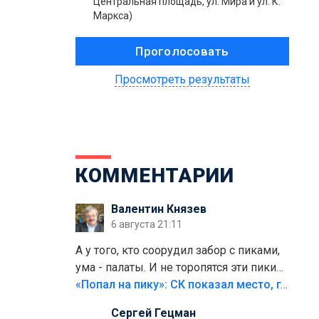
Центральная площадь, ул. Мира и ул. К.
Маркса)
Просмотреть результаты
КОММЕНТАРИИ
Валентин Князев
6 августа 21:11
А у того, кто соорудил забор с пиками,
ума - палаты. И не торопятся эти пики
срезать
«Попал на пику»: СК показал место, где был смертельно травмирован ребенок в Тольятти
Сергей Гецман