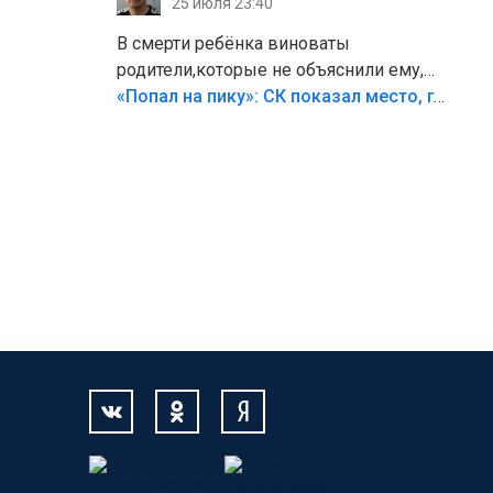
25 июля 23:40
В смерти ребёнка виноваты
родители,которые не объяснили ему,
что такое хорошо и что такое плохо!
«Попал на пику»: СК показал место, где был смертельно травмирован ребенок в Тольятти
Лезть через такой забор,верх
безумия,есть же калитка,ворота!
Жалко ребёнка,но он сам выбрал свою
судьбу.