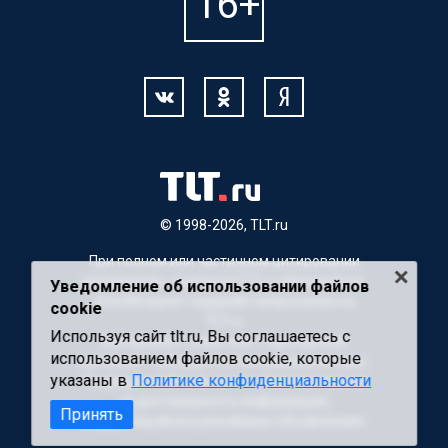
© 1998-2026, TLT.ru
При полном или частичном цитировании
материалов, ссылка на TLT.ru обязательна.
Уведомление об использовании файлов
Для Интернет-изданий гиперссылка на
cookie
TLT.ru
Используя сайт tlt.ru, Вы соглашаетесь с
Материалы с пометкой "Партнерский
использованием файлов cookie, которые
материал" публикуются на правах рекламы.
указаны в
Политике конфиденциальности
Редакция сайта не несет ответственности
за достоверность информации,
Принять
содержащейся в рекламных объявлениях