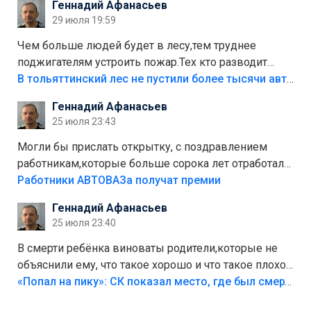
Геннадий Афанасьев
лежала в парке и испортилась.Да еще,видимо,часть
29 июля 19:59
украли.
Чем больше людей будет в лесу,тем труднее
поджигателям устроить пожар.Тех кто разводит
костры,тех надо безбожно штрафовать.Камер полно
В тольяттинский лес не пустили более тысячи автомобилей
стоит,почему водители всё равно едут в лес?
Геннадий Афанасьев
Штрафы мизерные.
25 июля 23:43
Могли бы прислать открытку, с поздравлением
работникам,которые больше сорока лет отработали
на предприятии.
Работники АВТОВАЗа получат премии
Геннадий Афанасьев
25 июля 23:40
В смерти ребёнка виноваты родители,которые не
объяснили ему, что такое хорошо и что такое плохо!
Лезть через такой забор,верх безумия,есть же
«Попал на пику»: СК показал место, где был смертельно травмирован ребенок в Тольятти
калитка,ворота! Жалко ребёнка,но он сам выбрал