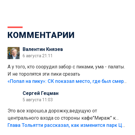
КОММЕНТАРИИ
Валентин Князев
6 августа 21:11
А у того, кто соорудил забор с пиками, ума - палаты.
И не торопятся эти пики срезать
«Попал на пику»: СК показал место, где был смертельно травмирован ребенок в Тольятти
Сергей Гецман
5 августа 11:03
Это все хорошо,а дорожку,ведущую от
центрального входа со стороны кафе"Мираж" к
аттракционам слабо доделать?А то бордюры
Глава Тольятти рассказал, как изменится парк Центрального района
положили,а плитки не хватило,т.к.осенью и зимой