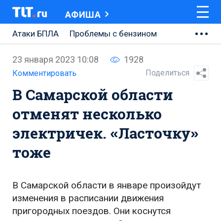
АФИША
Атаки БПЛА
Проблемы с бензином
АВТОВАЗ
23 января 2023 10:08
1928
Ремонт Центральной площади
Поделиться
Комментировать
В Самарской области
Ремонт Обводного шоссе
отменят несколько
Набережная Тольятти
электричек. «Ласточку»
Неделя Тольятти
тоже
В Самарской области в январе произойдут
изменения в расписании движения
пригородных поездов. Они коснутся