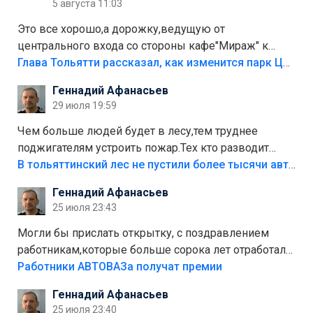
5 августа 11:03
Это все хорошо,а дорожку,ведущую от
центрального входа со стороны кафе"Мираж" к
аттракционам слабо доделать?А то бордюры
Глава Тольятти рассказал, как изменится парк Центрального района
положили,а плитки не хватило,т.к.осенью и зимой
Геннадий Афанасьев
лежала в парке и испортилась.Да еще,видимо,часть
29 июля 19:59
украли.
Чем больше людей будет в лесу,тем труднее
поджигателям устроить пожар.Тех кто разводит
костры,тех надо безбожно штрафовать.Камер полно
В тольяттинский лес не пустили более тысячи автомобилей
стоит,почему водители всё равно едут в лес?
Геннадий Афанасьев
Штрафы мизерные.
25 июля 23:43
Могли бы прислать открытку, с поздравлением
работникам,которые больше сорока лет отработали
на предприятии.
Работники АВТОВАЗа получат премии
Геннадий Афанасьев
25 июля 23:40