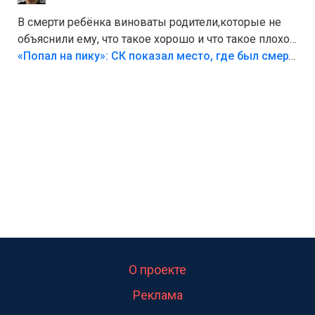
В смерти ребёнка виноваты родители,которые не
объяснили ему, что такое хорошо и что такое плохо!
Лезть через такой забор,верх безумия,есть же
«Попал на пику»: СК показал место, где был смертельно травмирован ребенок в Тольятти
калитка,ворота! Жалко ребёнка,но он сам выбрал
свою судьбу.
О проекте
Реклама