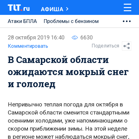
АФИША
Атаки БПЛА
Проблемы с бензином
АВТОВАЗ
28 октября 2019 16:40
6630
Ремонт Центральной площади
Поделиться
Комментировать
В Самарской области
Ремонт Обводного шоссе
ожидаются мокрый снег
Набережная Тольятти
и гололед
Неделя Тольятти
Непривычно теплая погода для октября в
Самарской области сменится стандартными
осенними холодами, уже напоминающими о
скором приближении зимы. На этой неделе
в регионе может наблюдаться мокрый снег,