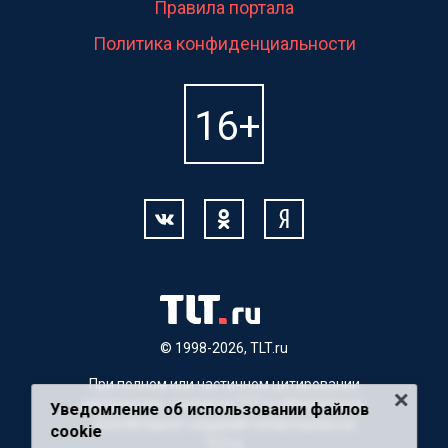
Правила портала
Политика конфиденциальности
© 1998-2026, TLT.ru
При полном или частичном цитировании
материалов, ссылка на TLT.ru обязательна.
Уведомление об использовании файлов
Для Интернет-изданий гиперссылка на
cookie
TLT.ru