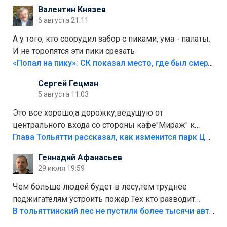
Валентин Князев
6 августа 21:11
А у того, кто соорудил забор с пиками, ума - палаты.
И не торопятся эти пики срезать
«Попал на пику»: СК показал место, где был смертельно травмирован ребенок в Тольятти
Сергей Гецман
5 августа 11:03
Это все хорошо,а дорожку,ведущую от
центрального входа со стороны кафе"Мираж" к
аттракционам слабо доделать?А то бордюры
Глава Тольятти рассказал, как изменится парк Центрального района
положили,а плитки не хватило,т.к.осенью и зимой
Геннадий Афанасьев
лежала в парке и испортилась.Да еще,видимо,часть
29 июля 19:59
украли.
Чем больше людей будет в лесу,тем труднее
поджигателям устроить пожар.Тех кто разводит
костры,тех надо безбожно штрафовать.Камер полно
В тольяттинский лес не пустили более тысячи автомобилей
стоит,почему водители всё равно едут в лес?