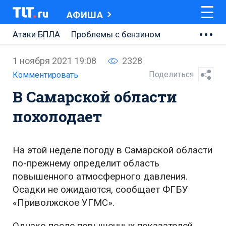
АФИША
Атаки БПЛА
Проблемы с бензином
АВТОВАЗ
1 ноября 2021 19:08
2328
Ремонт Центральной площади
Поделиться
Комментировать
В Самарской области
Ремонт Обводного шоссе
похолодает
Набережная Тольятти
Неделя Тольятти
На этой неделе погоду в Самарской области
по-прежнему определит область
повышенного атмосферного давления.
Осадки не ожидаются, сообщает ФГБУ
«Приволжское УГМС».
Однако после повышенных показателей