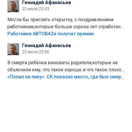
Геннадий Афанасьев
Штрафы мизерные.
25 июля 23:43
Могли бы прислать открытку, с поздравлением
работникам,которые больше сорока лет отработали
на предприятии.
Работники АВТОВАЗа получат премии
Геннадий Афанасьев
25 июля 23:40
В смерти ребёнка виноваты родители,которые не
объяснили ему, что такое хорошо и что такое плохо!
Лезть через такой забор,верх безумия,есть же
«Попал на пику»: СК показал место, где был смертельно травмирован ребенок в Тольятти
калитка,ворота! Жалко ребёнка,но он сам выбрал
свою судьбу.