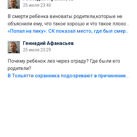
25 июля 23:40
В смерти ребёнка виноваты родители,которые не
объяснили ему, что такое хорошо и что такое плохо!
Лезть через такой забор,верх безумия,есть же
«Попал на пику»: СК показал место, где был смертельно травмирован ребенок в Тольятти
калитка,ворота! Жалко ребёнка,но он сам выбрал
Геннадий Афанасьев
свою судьбу.
25 июля 23:29
Почему ребёнок лез через ограду? Где были его
родители?
В Тольятти охранника подозревают в причинении смерти ребенку