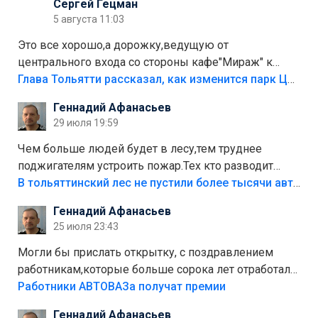
Сергей Гецман
5 августа 11:03
Это все хорошо,а дорожку,ведущую от
центрального входа со стороны кафе"Мираж" к
аттракционам слабо доделать?А то бордюры
Глава Тольятти рассказал, как изменится парк Центрального района
положили,а плитки не хватило,т.к.осенью и зимой
Геннадий Афанасьев
лежала в парке и испортилась.Да еще,видимо,часть
29 июля 19:59
украли.
Чем больше людей будет в лесу,тем труднее
поджигателям устроить пожар.Тех кто разводит
костры,тех надо безбожно штрафовать.Камер полно
В тольяттинский лес не пустили более тысячи автомобилей
стоит,почему водители всё равно едут в лес?
Геннадий Афанасьев
Штрафы мизерные.
25 июля 23:43
Могли бы прислать открытку, с поздравлением
работникам,которые больше сорока лет отработали
на предприятии.
Работники АВТОВАЗа получат премии
Геннадий Афанасьев