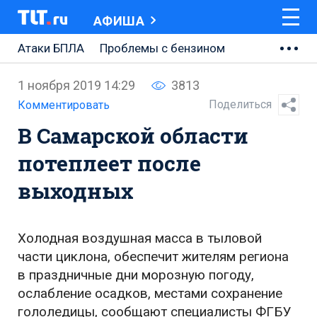
АФИША
Атаки БПЛА
Проблемы с бензином
АВТОВАЗ
1 ноября 2019 14:29
3813
Ремонт Центральной площади
Поделиться
Комментировать
В Самарской области
Ремонт Обводного шоссе
потеплеет после
Набережная Тольятти
выходных
Неделя Тольятти
Холодная воздушная масса в тыловой
части циклона, обеспечит жителям региона
в праздничные дни морозную погоду,
ослабление осадков, местами сохранение
гололедицы, сообщают специалисты ФГБУ