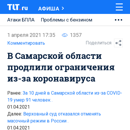
АФИША
Атаки БПЛА
Проблемы с бензином
АВТОВАЗ
1 апреля 2021 17:35
1357
Ремонт Центральной площади
Поделиться
Комментировать
В Самарской области
Ремонт Обводного шоссе
продлили ограничения
Набережная Тольятти
из-за коронавируса
Неделя Тольятти
Ранее:
За 10 дней в Самарской области из-за COVID-
19 умер 91 человек .
01.04.2021
Далее:
Верховный суд отказался отменять
масочный режим в России .
01.04.2021