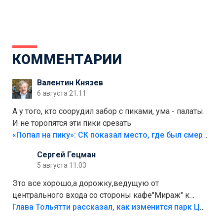
КОММЕНТАРИИ
Валентин Князев
6 августа 21:11
А у того, кто соорудил забор с пиками, ума - палаты.
И не торопятся эти пики срезать
«Попал на пику»: СК показал место, где был смертельно травмирован ребенок в Тольятти
Сергей Гецман
5 августа 11:03
Это все хорошо,а дорожку,ведущую от
центрального входа со стороны кафе"Мираж" к
аттракционам слабо доделать?А то бордюры
Глава Тольятти рассказал, как изменится парк Центрального района
положили,а плитки не хватило,т.к.осенью и зимой