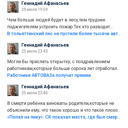
Геннадий Афанасьев
лежала в парке и испортилась.Да еще,видимо,часть
29 июля 19:59
украли.
Чем больше людей будет в лесу,тем труднее
поджигателям устроить пожар.Тех кто разводит
костры,тех надо безбожно штрафовать.Камер полно
В тольяттинский лес не пустили более тысячи автомобилей
стоит,почему водители всё равно едут в лес?
Геннадий Афанасьев
Штрафы мизерные.
25 июля 23:43
Могли бы прислать открытку, с поздравлением
работникам,которые больше сорока лет отработали
на предприятии.
Работники АВТОВАЗа получат премии
Геннадий Афанасьев
25 июля 23:40
В смерти ребёнка виноваты родители,которые не
объяснили ему, что такое хорошо и что такое плохо!
Лезть через такой забор,верх безумия,есть же
«Попал на пику»: СК показал место, где был смертельно травмирован ребенок в Тольятти
калитка,ворота! Жалко ребёнка,но он сам выбрал