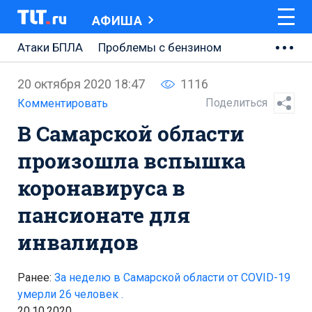
АФИША
Атаки БПЛА
Проблемы с бензином
АВТОВАЗ
20 октября 2020 18:47
1116
Ремонт Центральной площади
Поделиться
Комментировать
В Самарской области
Ремонт Обводного шоссе
произошла вспышка
Набережная Тольятти
коронавируса в
Неделя Тольятти
пансионате для
инвалидов
Ранее:
За неделю в Самарской области от COVID-19
умерли 26 человек .
20.10.2020