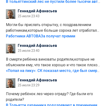
костры,тех надо безбожно штрафовать.Камер полно
В тольяттинский лес не пустили более тысячи автомобилей
стоит,почему водители всё равно едут в лес?
Геннадий Афанасьев
Штрафы мизерные.
25 июля 23:43
Могли бы прислать открытку, с поздравлением
работникам,которые больше сорока лет отработали
на предприятии.
Работники АВТОВАЗа получат премии
Геннадий Афанасьев
25 июля 23:40
В смерти ребёнка виноваты родители,которые не
объяснили ему, что такое хорошо и что такое плохо!
Лезть через такой забор,верх безумия,есть же
«Попал на пику»: СК показал место, где был смертельно травмирован ребенок в Тольятти
калитка,ворота! Жалко ребёнка,но он сам выбрал
Геннадий Афанасьев
свою судьбу.
25 июля 23:29
Почему ребёнок лез через ограду? Где были его
родители?
В Тольятти охранника подозревают в причинении смерти ребенку