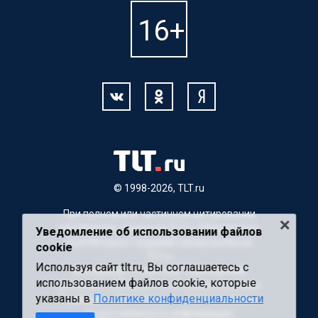
© 1998-2026, TLT.ru
При полном или частичном цитировании
материалов, ссылка на TLT.ru обязательна.
Уведомление об использовании файлов
Для Интернет-изданий гиперссылка на
cookie
TLT.ru
Используя сайт tlt.ru, Вы соглашаетесь с
Материалы с пометкой "Партнерский
использованием файлов cookie, которые
материал" публикуются на правах рекламы.
указаны в
Политике конфиденциальности
Редакция сайта не несет ответственности
за достоверность информации,