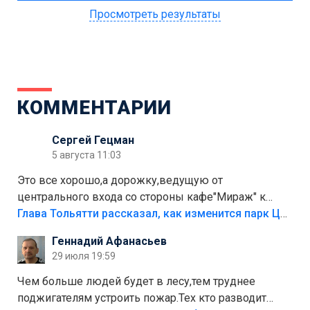
Просмотреть результаты
КОММЕНТАРИИ
Сергей Гецман
5 августа 11:03
Это все хорошо,а дорожку,ведущую от
центрального входа со стороны кафе"Мираж" к
аттракционам слабо доделать?А то бордюры
Глава Тольятти рассказал, как изменится парк Центрального района
положили,а плитки не хватило,т.к.осенью и зимой
Геннадий Афанасьев
лежала в парке и испортилась.Да еще,видимо,часть
29 июля 19:59
украли.
Чем больше людей будет в лесу,тем труднее
поджигателям устроить пожар.Тех кто разводит