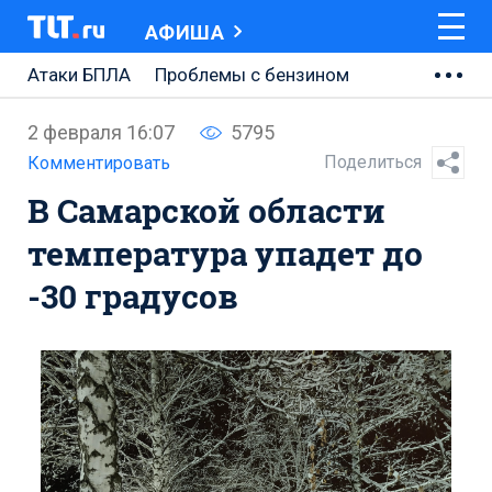
АФИША
Атаки БПЛА
Проблемы с бензином
АВТОВАЗ
2 февраля 16:07
5795
Ремонт Центральной площади
Поделиться
Комментировать
В Самарской области
Ремонт Обводного шоссе
температура упадет до
Набережная Тольятти
-30 градусов
Неделя Тольятти