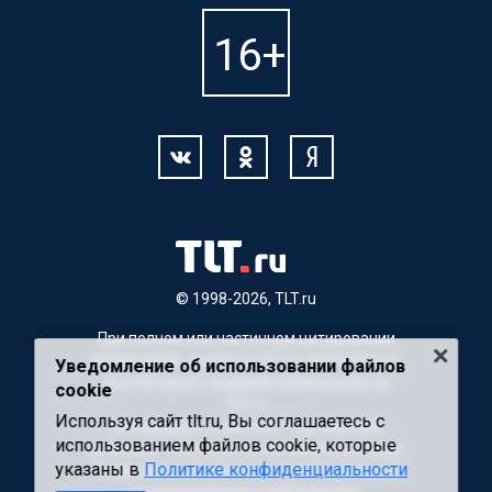
© 1998-2026, TLT.ru
При полном или частичном цитировании
материалов, ссылка на TLT.ru обязательна.
Уведомление об использовании файлов
Для Интернет-изданий гиперссылка на
cookie
TLT.ru
Используя сайт tlt.ru, Вы соглашаетесь с
Материалы с пометкой "Партнерский
использованием файлов cookie, которые
материал" публикуются на правах рекламы.
указаны в
Политике конфиденциальности
Редакция сайта не несет ответственности
за достоверность информации,