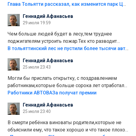
аттракционам слабо доделать?А то бордюры
Глава Тольятти рассказал, как изменится парк Центрального района
положили,а плитки не хватило,т.к.осенью и зимой
Геннадий Афанасьев
лежала в парке и испортилась.Да еще,видимо,часть
29 июля 19:59
украли.
Чем больше людей будет в лесу,тем труднее
поджигателям устроить пожар.Тех кто разводит
костры,тех надо безбожно штрафовать.Камер полно
В тольяттинский лес не пустили более тысячи автомобилей
стоит,почему водители всё равно едут в лес?
Геннадий Афанасьев
Штрафы мизерные.
25 июля 23:43
Могли бы прислать открытку, с поздравлением
работникам,которые больше сорока лет отработали
на предприятии.
Работники АВТОВАЗа получат премии
Геннадий Афанасьев
25 июля 23:40
В смерти ребёнка виноваты родители,которые не
объяснили ему, что такое хорошо и что такое плохо!