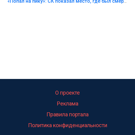
Лезть через такой забор,верх безумия,есть же
«Попал на пику»: СК показал место, где был смертельно травмирован ребенок в Тольятти
калитка,ворота! Жалко ребёнка,но он сам выбрал
свою судьбу.
О проекте
Реклама
Правила портала
Политика конфиденциальности