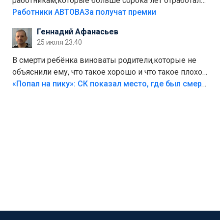
работникам,которые больше сорока лет отработали
на предприятии.
Работники АВТОВАЗа получат премии
Геннадий Афанасьев
25 июля 23:40
В смерти ребёнка виноваты родители,которые не
объяснили ему, что такое хорошо и что такое плохо!
Лезть через такой забор,верх безумия,есть же
«Попал на пику»: СК показал место, где был смертельно травмирован ребенок в Тольятти
калитка,ворота! Жалко ребёнка,но он сам выбрал
свою судьбу.