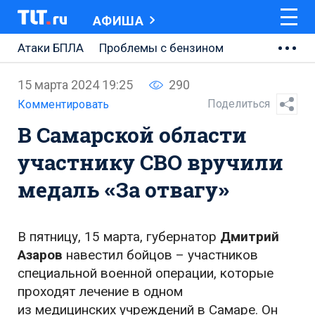
АФИША
Атаки БПЛА
Проблемы с бензином
АВТОВАЗ
15 марта 2024 19:25
290
Ремонт Центральной площади
Поделиться
Комментировать
В Самарской области
Ремонт Обводного шоссе
участнику СВО вручили
Набережная Тольятти
медаль «За отвагу»
Неделя Тольятти
В пятницу, 15 марта, губернатор
Дмитрий
Азаров
навестил бойцов – участников
специальной военной операции, которые
проходят лечение в одном
из медицинских учреждений в Самаре. Он