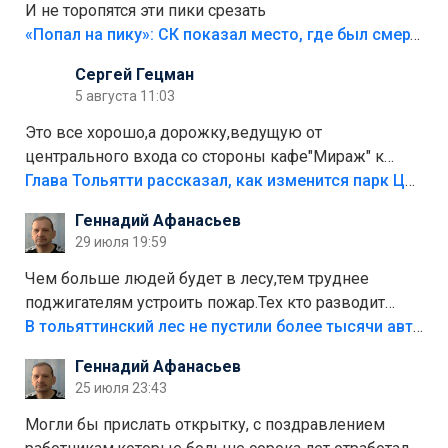
И не торопятся эти пики срезать
«Попал на пику»: СК показал место, где был смертельно травмирован ребенок в Тольятти
Сергей Гецман
5 августа 11:03
Это все хорошо,а дорожку,ведущую от
центрального входа со стороны кафе"Мираж" к
аттракционам слабо доделать?А то бордюры
Глава Тольятти рассказал, как изменится парк Центрального района
положили,а плитки не хватило,т.к.осенью и зимой
Геннадий Афанасьев
лежала в парке и испортилась.Да еще,видимо,часть
29 июля 19:59
украли.
Чем больше людей будет в лесу,тем труднее
поджигателям устроить пожар.Тех кто разводит
костры,тех надо безбожно штрафовать.Камер полно
В тольяттинский лес не пустили более тысячи автомобилей
стоит,почему водители всё равно едут в лес?
Геннадий Афанасьев
Штрафы мизерные.
25 июля 23:43
Могли бы прислать открытку, с поздравлением