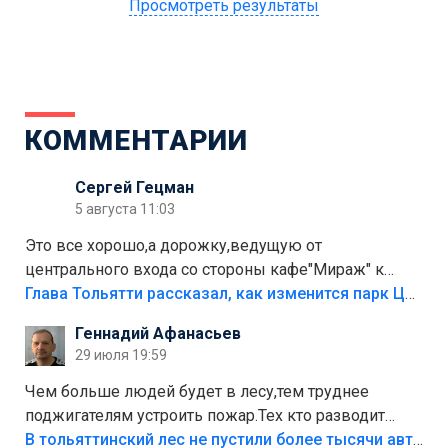
Просмотреть результаты
КОММЕНТАРИИ
Сергей Гецман
5 августа 11:03
Это все хорошо,а дорожку,ведущую от
центрального входа со стороны кафе"Мираж" к
аттракционам слабо доделать?А то бордюры
Глава Тольятти рассказал, как изменится парк Центрального района
положили,а плитки не хватило,т.к.осенью и зимой
Геннадий Афанасьев
лежала в парке и испортилась.Да еще,видимо,часть
29 июля 19:59
украли.
Чем больше людей будет в лесу,тем труднее
поджигателям устроить пожар.Тех кто разводит
костры,тех надо безбожно штрафовать.Камер полно
В тольяттинский лес не пустили более тысячи автомобилей