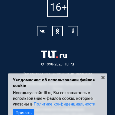
© 1998-2026, TLT.ru
При полном или частичном цитировании
материалов, ссылка на TLT.ru обязательна.
Уведомление об использовании файлов
Для Интернет-изданий гиперссылка на
cookie
TLT.ru
Используя сайт tlt.ru, Вы соглашаетесь с
Материалы с пометкой "Партнерский
использованием файлов cookie, которые
материал" публикуются на правах рекламы.
указаны в
Политике конфиденциальности
Редакция сайта не несет ответственности
за достоверность информации,
Принять
содержащейся в рекламных объявлениях