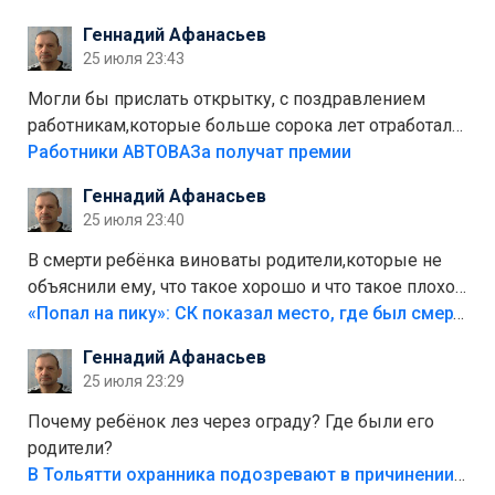
стоит,почему водители всё равно едут в лес?
Геннадий Афанасьев
Штрафы мизерные.
25 июля 23:43
Могли бы прислать открытку, с поздравлением
работникам,которые больше сорока лет отработали
на предприятии.
Работники АВТОВАЗа получат премии
Геннадий Афанасьев
25 июля 23:40
В смерти ребёнка виноваты родители,которые не
объяснили ему, что такое хорошо и что такое плохо!
Лезть через такой забор,верх безумия,есть же
«Попал на пику»: СК показал место, где был смертельно травмирован ребенок в Тольятти
калитка,ворота! Жалко ребёнка,но он сам выбрал
Геннадий Афанасьев
свою судьбу.
25 июля 23:29
Почему ребёнок лез через ограду? Где были его
родители?
В Тольятти охранника подозревают в причинении смерти ребенку