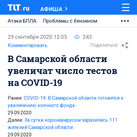
АФИША
Атаки БПЛА
Проблемы с бензином
АВТОВАЗ
29 сентября 2020 12:05
243
Ремонт Центральной площади
Поделиться
Комментировать
В Самарской области
Ремонт Обводного шоссе
увеличат число тестов
Набережная Тольятти
на COVID-19
Неделя Тольятти
Ранее:
COVID-19: В Самарской области готовятся к
увеличению коечного фонда .
29.09.2020
Далее:
За сутки коронавирусом заразились 111
жителей Самарской области .
29.09.2020