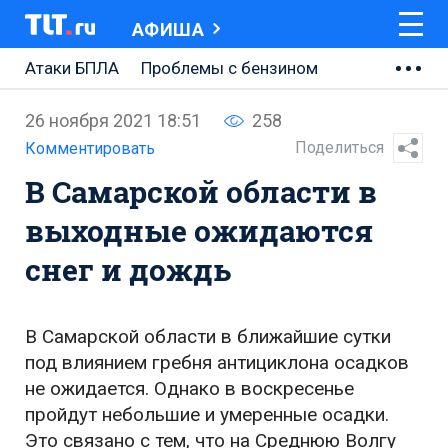
АФИША
Атаки БПЛА
Проблемы с бензином
АВТОВАЗ
26 ноября 2021 18:51
258
Ремонт Центральной площади
Поделиться
Комментировать
В Самарской области в
Ремонт Обводного шоссе
выходные ожидаются
Набережная Тольятти
снег и дождь
Неделя Тольятти
В Самарской области в ближайшие сутки
под влиянием гребня антициклона осадков
не ожидается. Однако в воскресенье
пройдут небольшие и умеренные осадки.
Это связано с тем, что на Среднюю Волгу