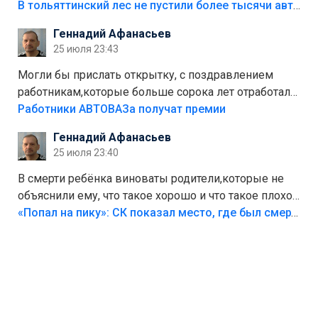
костры,тех надо безбожно штрафовать.Камер полно
В тольяттинский лес не пустили более тысячи автомобилей
стоит,почему водители всё равно едут в лес?
Геннадий Афанасьев
Штрафы мизерные.
25 июля 23:43
Могли бы прислать открытку, с поздравлением
работникам,которые больше сорока лет отработали
на предприятии.
Работники АВТОВАЗа получат премии
Геннадий Афанасьев
25 июля 23:40
В смерти ребёнка виноваты родители,которые не
объяснили ему, что такое хорошо и что такое плохо!
Лезть через такой забор,верх безумия,есть же
«Попал на пику»: СК показал место, где был смертельно травмирован ребенок в Тольятти
калитка,ворота! Жалко ребёнка,но он сам выбрал
свою судьбу.