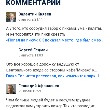
КОММЕНТАРИИ
Валентин Князев
6 августа 21:11
А у того, кто соорудил забор с пиками, ума - палаты.
И не торопятся эти пики срезать
«Попал на пику»: СК показал место, где был смертельно травмирован ребенок в Тольятти
Сергей Гецман
5 августа 11:03
Это все хорошо,а дорожку,ведущую от
центрального входа со стороны кафе"Мираж" к
аттракционам слабо доделать?А то бордюры
Глава Тольятти рассказал, как изменится парк Центрального района
положили,а плитки не хватило,т.к.осенью и зимой
Геннадий Афанасьев
лежала в парке и испортилась.Да еще,видимо,часть
29 июля 19:59
украли.
Чем больше людей будет в лесу,тем труднее
поджигателям устроить пожар.Тех кто разводит