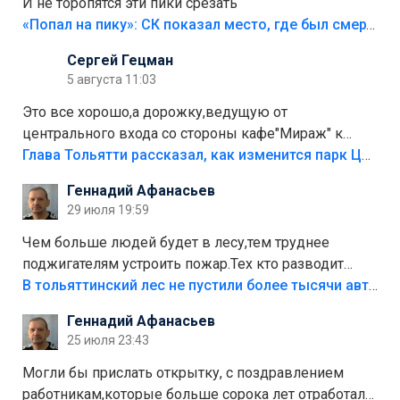
И не торопятся эти пики срезать
«Попал на пику»: СК показал место, где был смертельно травмирован ребенок в Тольятти
Сергей Гецман
5 августа 11:03
Это все хорошо,а дорожку,ведущую от
центрального входа со стороны кафе"Мираж" к
аттракционам слабо доделать?А то бордюры
Глава Тольятти рассказал, как изменится парк Центрального района
положили,а плитки не хватило,т.к.осенью и зимой
Геннадий Афанасьев
лежала в парке и испортилась.Да еще,видимо,часть
29 июля 19:59
украли.
Чем больше людей будет в лесу,тем труднее
поджигателям устроить пожар.Тех кто разводит
костры,тех надо безбожно штрафовать.Камер полно
В тольяттинский лес не пустили более тысячи автомобилей
стоит,почему водители всё равно едут в лес?
Геннадий Афанасьев
Штрафы мизерные.
25 июля 23:43
Могли бы прислать открытку, с поздравлением
работникам,которые больше сорока лет отработали