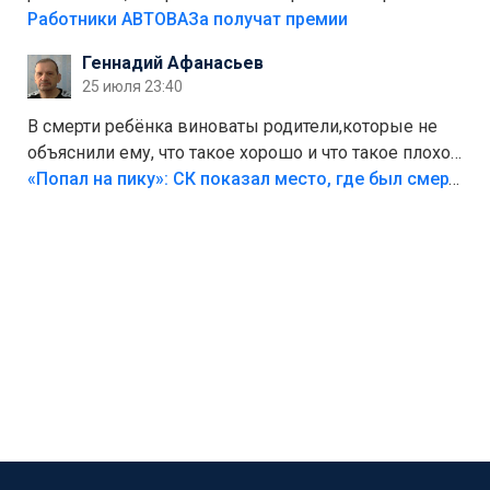
на предприятии.
Работники АВТОВАЗа получат премии
Геннадий Афанасьев
25 июля 23:40
В смерти ребёнка виноваты родители,которые не
объяснили ему, что такое хорошо и что такое плохо!
Лезть через такой забор,верх безумия,есть же
«Попал на пику»: СК показал место, где был смертельно травмирован ребенок в Тольятти
калитка,ворота! Жалко ребёнка,но он сам выбрал
свою судьбу.