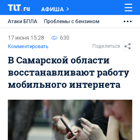
АФИША
Атаки БПЛА
Проблемы с бензином
АВТОВАЗ
17 июня 15:28
630
Ремонт Центральной площади
Поделиться
Комментировать
В Самарской области
Ремонт Обводного шоссе
восстанавливают работу
Набережная Тольятти
мобильного интернета
Неделя Тольятти